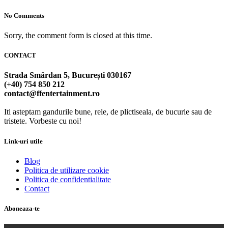
No Comments
Sorry, the comment form is closed at this time.
CONTACT
Strada Smârdan 5, București 030167
(+40) 754 850 212
contact@ffentertainment.ro
Iti asteptam gandurile bune, rele, de plictiseala, de bucurie sau de
tristete. Vorbeste cu noi!
Link-uri utile
Blog
Politica de utilizare cookie
Politica de confidentialitate
Contact
Aboneaza-te