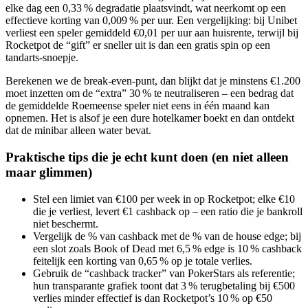
elke dag een 0,33 % degradatie plaatsvindt, wat neerkomt op een
effectieve korting van 0,009 % per uur. Een vergelijking: bij Unibet
verliest een speler gemiddeld €0,01 per uur aan huisrente, terwijl bij
Rocketpot de “gift” er sneller uit is dan een gratis spin op een
tandarts‑snoepje.
Berekenen we de break‑even‑punt, dan blijkt dat je minstens €1.200
moet inzetten om de “extra” 30 % te neutraliseren – een bedrag dat
de gemiddelde Roemeense speler niet eens in één maand kan
opnemen. Het is alsof je een dure hotelkamer boekt en dan ontdekt
dat de minibar alleen water bevat.
Praktische tips die je echt kunt doen (en niet alleen
maar glimmen)
Stel een limiet van €100 per week in op Rocketpot; elke €10
die je verliest, levert €1 cashback op – een ratio die je bankroll
niet beschermt.
Vergelijk de % van cashback met de % van de house edge; bij
een slot zoals Book of Dead met 6,5 % edge is 10 % cashback
feitelijk een korting van 0,65 % op je totale verlies.
Gebruik de “cashback tracker” van PokerStars als referentie;
hun transparante grafiek toont dat 3 % terugbetaling bij €500
verlies minder effectief is dan Rocketpot’s 10 % op €50