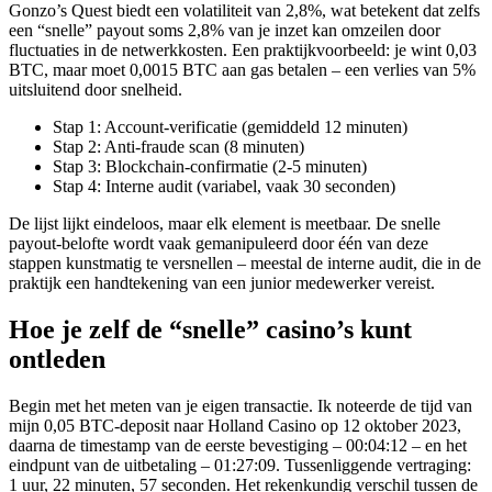
Gonzo’s Quest biedt een volatiliteit van 2,8%, wat betekent dat zelfs
een “snelle” payout soms 2,8% van je inzet kan omzeilen door
fluctuaties in de netwerkkosten. Een praktijkvoorbeeld: je wint 0,03
BTC, maar moet 0,0015 BTC aan gas betalen – een verlies van 5%
uitsluitend door snelheid.
Stap 1: Account‑verificatie (gemiddeld 12 minuten)
Stap 2: Anti‑fraude scan (8 minuten)
Stap 3: Blockchain‑confirmatie (2‑5 minuten)
Stap 4: Interne audit (variabel, vaak 30 seconden)
De lijst lijkt eindeloos, maar elk element is meetbaar. De snelle
payout‑belofte wordt vaak gemanipuleerd door één van deze
stappen kunstmatig te versnellen – meestal de interne audit, die in de
praktijk een handtekening van een junior medewerker vereist.
Hoe je zelf de “snelle” casino’s kunt
ontleden
Begin met het meten van je eigen transactie. Ik noteerde de tijd van
mijn 0,05 BTC‑deposit naar Holland Casino op 12 oktober 2023,
daarna de timestamp van de eerste bevestiging – 00:04:12 – en het
eindpunt van de uitbetaling – 01:27:09. Tussenliggende vertraging:
1 uur, 22 minuten, 57 seconden. Het rekenkundig verschil tussen de