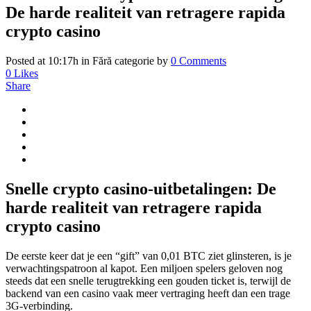
De harde realiteit van retragere rapida
crypto casino
Posted at 10:17h
in Fără categorie
by
0 Comments
0
Likes
Share
Snelle crypto casino-uitbetalingen: De
harde realiteit van retragere rapida
crypto casino
De eerste keer dat je een “gift” van 0,01 BTC ziet glinsteren, is je
verwachtingspatroon al kapot. Een miljoen spelers geloven nog
steeds dat een snelle terugtrekking een gouden ticket is, terwijl de
backend van een casino vaak meer vertraging heeft dan een trage
3G-verbinding.