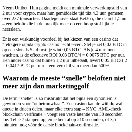
Neem Unibet. Hun pagina meldt een minimale verwerkingstijd van
2 uur voor crypto, maar hun gemiddelde tijd tikt 4,3 uur, gemeten
over 237 transacties. Daartegenover staat Bet365, die claimt 1,5 uur
– een belofte die in de praktijk meer op een hoop stof lijkt te
neerslaan.
Er is een wiskundig voordeel bij het kiezen van een casino dat
“retragere rapida crypto casino” echt levert. Stel je zet 0,02 BTC in
op een slot als Starburst; je wint 0,05 BTC. Als je 4 uur moet
wachten, is de effectieve ROI 0,03 BTC/4 = 0,0075 BTC per uur.
Een ander casino dat binnen 1,2 uur uitbetaalt, levert 0,05 BTC/1,2
= 0,0417 BTC per uur – een verschil van meer dan 500%.
Waarom de meeste “snelle” beloften niet
meer zijn dan marketinggolf
De term “snelle” is zo misbruikt dat het bijna een synoniem is
geworden voor “onbetrouwbaar”. Een casino kan de withdrawal
queue in drieën delen, maar elke extra stap – KYC, AML‑check,
blockchain‑verificatie – voegt een vaste latentie van 30 seconden
toe. Tel je 7 stappen op, en je bent al op 210 seconden, of 3,5
minuten, nog vóór de eerste blockchain‑confirmatie.