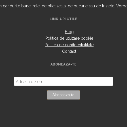
am gandurile bune, rele, de plictiseala, de bucurie sau de tristete. Vorbe
LINK-URI UTILE
Blog
Politica de utilizare cookie
Politica de confidentialitate
Contact
ABONEAZA-TE