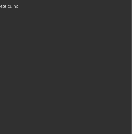
ste cu noi!