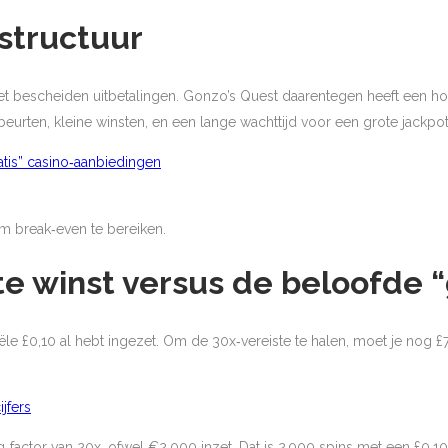
structuur
r met bescheiden uitbetalingen. Gonzo’s Quest daarentegen heeft een ho
e beurten, kleine winsten, en een lange wachttijd voor een grote jackpot
ratis” casino‑aanbiedingen
m break‑even te bereiken.
te winst versus de beloofde “
initiële £0,10 al hebt ingezet. Om de 30x‑vereiste te halen, moet je no
jfers
tor van 20x, ofwel €2.000 inzet. Dat is 2 000 spins met een £0,10 inzet