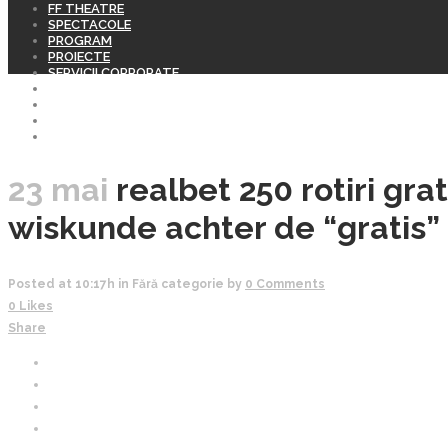
FF THEATRE
SPECTACOLE
PROGRAM
PROIECTE
SERVICII CORPORATE
BLOG
REZERVARI
DESPRE
CONTACT
23 mai
realbet 250 rotiri gr
wiskunde achter de “gratis” 
Posted at 10:17h
in Fără categorie
by
0 Comments
0
Likes
Share