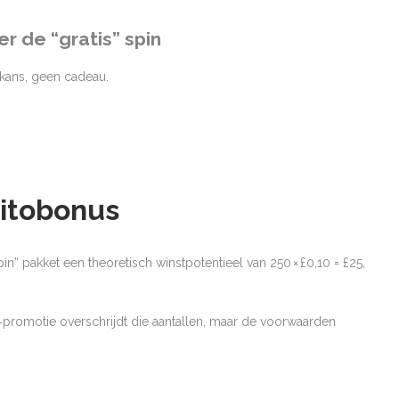
r de “gratis” spin
 kans, geen cadeau.
sitobonus
n” pakket een theoretisch winstpotentieel van 250 × £0,10 = £25,
t‑promotie overschrijdt die aantallen, maar de voorwaarden