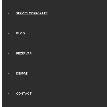
SERVICII CORPORATE
BLOG
REZERVARI
DESPRE
CONTACT