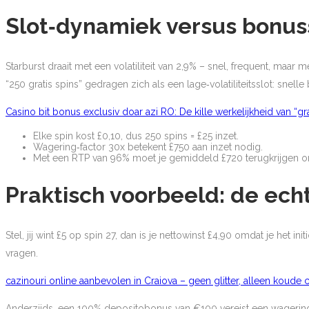
Slot‑dynamiek versus bonus
Starburst draait met een volatiliteit van 2,9% – snel, frequent, maa
“250 gratis spins” gedragen zich als een lage‑volatiliteitsslot: snell
Casino bit bonus exclusiv doar azi RO: De kille werkelijkheid van “g
Elke spin kost £0,10, dus 250 spins = £25 inzet.
Wagering‑factor 30x betekent £750 aan inzet nodig.
Met een RTP van 96% moet je gemiddeld £720 terugkrijgen o
Praktisch voorbeeld: de ech
Stel, jij wint £5 op spin 27, dan is je nettowinst £4,90 omdat je het 
vragen.
cazinouri online aanbevolen in Craiova – geen glitter, alleen koude ci
Anderzijds, een 100% depositobonus van €100 vereist een wagering‑fac