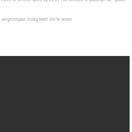
en vergrootglas nodig hebt om te lezen.