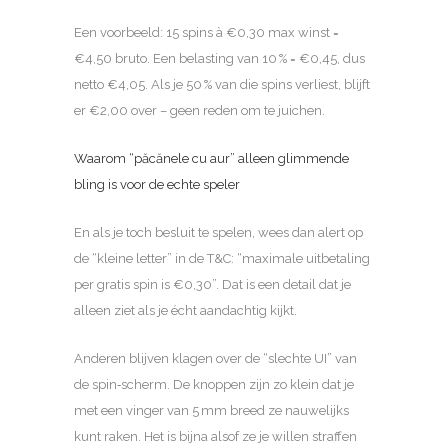
Een voorbeeld: 15 spins à €0,30 max winst =
€4,50 bruto. Een belasting van 10 % = €0,45, dus
netto €4,05. Als je 50 % van die spins verliest, blijft
er €2,00 over – geen reden om te juichen.
Waarom “păcănele cu aur” alleen glimmende
bling is voor de echte speler
En als je toch besluit te spelen, wees dan alert op
de “kleine letter” in de T&C: “maximale uitbetaling
per gratis spin is €0,30”. Dat is een detail dat je
alleen ziet als je écht aandachtig kijkt.
Anderen blijven klagen over de “slechte UI” van
de spin‑scherm. De knoppen zijn zo klein dat je
met een vinger van 5 mm breed ze nauwelijks
kunt raken. Het is bijna alsof ze je willen straffen