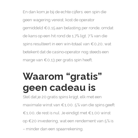
En dan kom je bij de echte cijfers: een spin die
geen wagering vereist, kost de operator
gemiddeld €0,15 aan belasting per ronde, omdat
de kans op een hit rond de 1,7% ligt. 7 % van die
spins resulteert in een win‑totaal van €0,20, wat
betekent dat de casino‑operator nog steeds een
marge van €0,13 per gratis spin heeft.
Waarom “gratis”
geen cadeau is
Stel dat je 20 gratis spins krijgt, elk met een
maximale winst van €1,00. 5 % van die spins geeft
€1,00, de rest is nul. Je eindigt met €1,00 winst
op €20 investering, wat een rendement van 5 % is
– minder dan een spaarrekening.