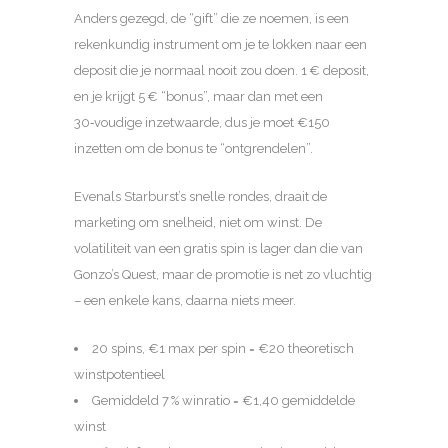
Anders gezegd, de “gift” die ze noemen, is een
rekenkundig instrument om je te lokken naar een
deposit die je normaal nooit zou doen. 1 € deposit,
en je krijgt 5 € “bonus”, maar dan met een
30‑voudige inzetwaarde, dus je moet €150
inzetten om de bonus te “ontgrendelen”.
Evenals Starburst’s snelle rondes, draait de
marketing om snelheid, niet om winst. De
volatiliteit van een gratis spin is lager dan die van
Gonzo’s Quest, maar de promotie is net zo vluchtig
– een enkele kans, daarna niets meer.
20 spins, €1 max per spin = €20 theoretisch
winstpotentieel
Gemiddeld 7 % winratio = €1,40 gemiddelde
winst