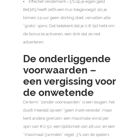
Effectief rendement = 5 % op je eigen geld
Bet365 heeft zelfs een truc toegevoegd: als je
binnen 24 uur geen storting doet, vervallen alle
“gratis” spins. Dat betekent dat je 0 € tijd hebt om
de bonus te activeren, een strik dat ze niet
adverteren.
De onderliggende
voorwaarden –
een vergissing voor
de onwetende
De term “zonder voorwaarden” is een leugen; het
duidt meestal op een “geen inzet‑vereiste” maar
kent andere grenzen: een maximale winst per
spin van €0,50, een tijdslimiet van 48 uur, en een
“maximaal 5 winsten” regel. 3 % van de spelers