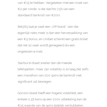
van €15 te hebben. Vergeleken met een inzet van
€2 per ronde, is dat slechts 7,5% van een
standaard bankroll van €200.
Bet365 laat je vaak een „VIP‑boost” zien die
eigenlijk niets meer is dan een herverpakking van
een €5 bonus, en Unibet schenkt een gratis ticket
dat net zo vaak wordt genegeerd als een
ongelezen e‑mail.
Starburst draait sneller dan de meeste
tafelspellen, maar zijn volatility is zo laag dat zelfs
een marathon van 200 spins de bankroll niet
significant zal bewegen.
Gonzo’s Quest heeft een hogere volatiliteit; een
enkele 0,5% kans op een 100x uitbetaling kan de
€15 waarde van de spins tijdelijk verdubbelen,