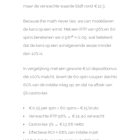
maar de verwachte waarde blijft rond €12,3.
Because the math never lies, we can modelleren
de kans op een winst. Met een RTP van 96% en 60
spins berekenen we 0,96⁶⁰ ≈ 0,09, wat betekent
dat de kans op een winstgevende sessie minder
dan 10% is.
In vergelijking met een gewone €10 depositbonus
die 100% matcht, levert de 60‑spin coupon slechts
60% van de initiële inleg op, en dat na aftrek van
5% casino‑tax.
€0,25 per spin × 60 spins = €15 bruto
Verwachte RTP 96% → €14,40 verwacht
Casino‑tax 5% → €13,68 netto
Effectieve ROI ≈ 68% van initiële inzet