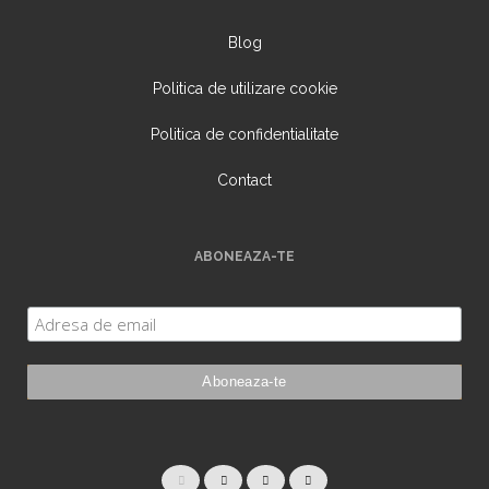
Blog
Politica de utilizare cookie
Politica de confidentialitate
Contact
ABONEAZA-TE