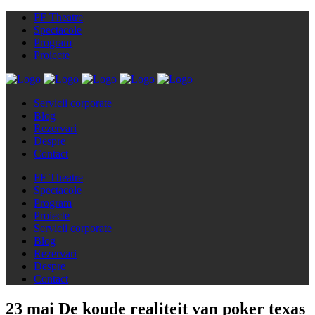
FF Theatre
Spectacole
Program
Proiecte
Servicii corporate
Blog
Rezervari
Despre
Contact
FF Theatre
Spectacole
Program
Proiecte
Servicii corporate
Blog
Rezervari
Despre
Contact
23 mai
De koude realiteit van poker texas