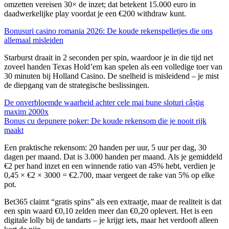
omzetten vereisen 30× de inzet; dat betekent 15.000 euro in
daadwerkelijke play voordat je een €200 withdraw kunt.
Bonusuri casino romania 2026: De koude rekenspelletjes die ons
allemaal misleiden
Starburst draait in 2 seconden per spin, waardoor je in die tijd net
zoveel handen Texas Hold’em kan spelen als een volledige toer van
30 minuten bij Holland Casino. De snelheid is misleidend – je mist
de diepgang van de strategische beslissingen.
De onverbloemde waarheid achter cele mai bune sloturi câștig
maxim 2000x
Bonus cu depunere poker: De koude rekensom die je nooit rijk
maakt
Een praktische rekensom: 20 handen per uur, 5 uur per dag, 30
dagen per maand. Dat is 3.000 handen per maand. Als je gemiddeld
€2 per hand inzet en een winnende ratio van 45% hebt, verdien je
0,45 × €2 × 3000 = €2.700, maar vergeet de rake van 5% op elke
pot.
Bet365 claimt “gratis spins” als een extraatje, maar de realiteit is dat
een spin waard €0,10 zelden meer dan €0,20 oplevert. Het is een
digitale lolly bij de tandarts – je krijgt iets, maar het verdooft alleen