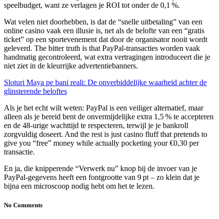
speelbudget, want ze verlagen je ROI tot onder de 0,1 %.
Wat velen niet doorhebben, is dat de “snelle uitbetaling” van een
online casino vaak een illusie is, net als de belofte van een “gratis
ticket” op een sportevenement dat door de organisator nooit wordt
geleverd. The bitter truth is that PayPal‑transacties worden vaak
handmatig gecontroleerd, wat extra vertragingen introduceert die je
niet ziet in de kleurrijke advertentiebanners.
Sloturi Maya pe bani reali: De onverbiddelijke waarheid achter de
glinsterende beloftes
Als je het echt wilt weten: PayPal is een veiliger alternatief, maar
alleen als je bereid bent de onvermijdelijke extra 1,5 % te accepteren
en de 48‑urige wachttijd te respecteren, terwijl je je bankroll
zorgvuldig doseert. And the rest is just casino fluff that pretends to
give you “free” money while actually pocketing your €0,30 per
transactie.
En ja, die knipperende “Verwerk nu” knop bij de invoer van je
PayPal‑gegevens heeft een fontgrootte van 9 pt – zo klein dat je
bijna een microscoop nodig hebt om het te lezen.
No Comments