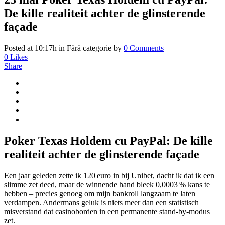
De kille realiteit achter de glinsterende
façade
Posted at 10:17h
in Fără categorie
by
0 Comments
0
Likes
Share
Poker Texas Holdem cu PayPal: De kille
realiteit achter de glinsterende façade
Een jaar geleden zette ik 120 euro in bij Unibet, dacht ik dat ik een
slimme zet deed, maar de winnende hand bleek 0,0003 % kans te
hebben – precies genoeg om mijn bankroll langzaam te laten
verdampen. Andermans geluk is niets meer dan een statistisch
misverstand dat casinoborden in een permanente stand‑by-modus
zet.