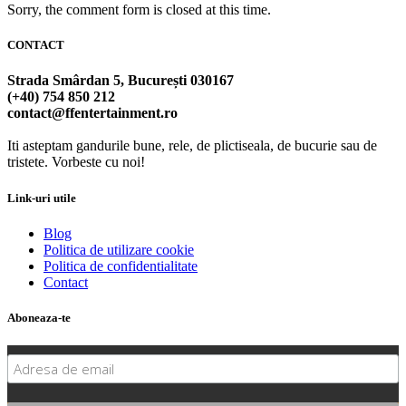
Sorry, the comment form is closed at this time.
CONTACT
Strada Smârdan 5, București 030167
(+40) 754 850 212
contact@ffentertainment.ro
Iti asteptam gandurile bune, rele, de plictiseala, de bucurie sau de
tristete. Vorbeste cu noi!
Link-uri utile
Blog
Politica de utilizare cookie
Politica de confidentialitate
Contact
Aboneaza-te