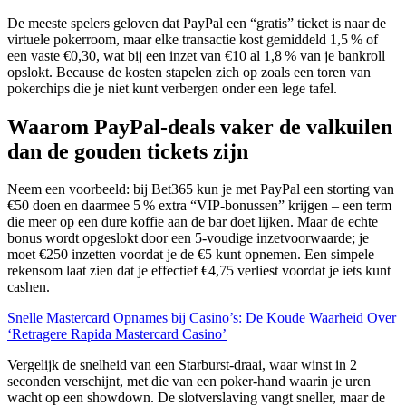
De meeste spelers geloven dat PayPal een “gratis” ticket is naar de
virtuele pokerroom, maar elke transactie kost gemiddeld 1,5 % of
een vaste €0,30, wat bij een inzet van €10 al 1,8 % van je bankroll
opslokt. Because de kosten stapelen zich op zoals een toren van
pokerchips die je niet kunt verbergen onder een lege tafel.
Waarom PayPal‑deals vaker de valkuilen
dan de gouden tickets zijn
Neem een voorbeeld: bij Bet365 kun je met PayPal een storting van
€50 doen en daarmee 5 % extra “VIP‑bonussen” krijgen – een term
die meer op een dure koffie aan de bar doet lijken. Maar de echte
bonus wordt opgeslokt door een 5‑voudige inzetvoorwaarde; je
moet €250 inzetten voordat je de €5 kunt opnemen. Een simpele
rekensom laat zien dat je effectief €4,75 verliest voordat je iets kunt
cashen.
Snelle Mastercard Opnames bij Casino’s: De Koude Waarheid Over
‘Retragere Rapida Mastercard Casino’
Vergelijk de snelheid van een Starburst‑draai, waar winst in 2
seconden verschijnt, met die van een poker‑hand waarin je uren
wacht op een showdown. De slotverslaving vangt sneller, maar de