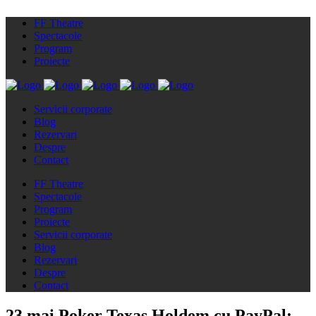
FF Theatre
Spectacole
Program
Proiecte
Servicii corporate
Blog
Rezervari
Despre
Contact
FF Theatre
Spectacole
Program
Proiecte
Servicii corporate
Blog
Rezervari
Despre
Contact
23 mai
Poker Texas Holdem cu PayPal: