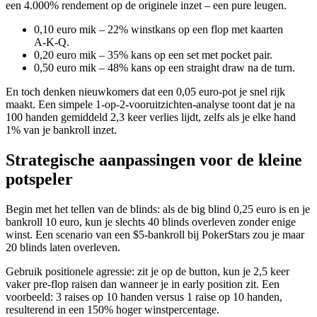
een 4.000% rendement op de originele inzet – een pure leugen.
0,10 euro mik – 22% winstkans op een flop met kaarten
A‑K‑Q.
0,20 euro mik – 35% kans op een set met pocket pair.
0,50 euro mik – 48% kans op een straight draw na de turn.
En toch denken nieuwkomers dat een 0,05 euro‑pot je snel rijk
maakt. Een simpele 1‑op‑2-vooruitzichten‑analyse toont dat je na
100 handen gemiddeld 2,3 keer verlies lijdt, zelfs als je elke hand
1% van je bankroll inzet.
Strategische aanpassingen voor de kleine
potspeler
Begin met het tellen van de blinds: als de big blind 0,25 euro is en je
bankroll 10 euro, kun je slechts 40 blinds overleven zonder enige
winst. Een scenario van een $5‑bankroll bij PokerStars zou je maar
20 blinds laten overleven.
Gebruik positionele agressie: zit je op de button, kun je 2,5 keer
vaker pre‑flop raisen dan wanneer je in early position zit. Een
voorbeeld: 3 raises op 10 handen versus 1 raise op 10 handen,
resulterend in een 150% hoger winstpercentage.