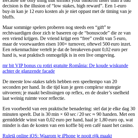
Because the only thing that shrinks your bankroll faster than a bad
decision is the illusion of “low stakes, high reward”. Een 1‑euro
buy‑in kan je 12 euro kosten als je niet oppast met de timing van je
bluffs.
Maar sommige spelers proberen nog steeds een “gift” te
rechtvaardigen door zich te baseren op de “bonuscode” die ze van
een vriend krijgen. De vriend krijgt een “free” credit van 5 euro,
maar de voorwaarden eisen 100× turnover, oftewel 500 euro inzet.
Een rekenmachine vertelt je dat de breakeven‑punt 0,02 euro per
hand is, wat praktisch onmogelijk is in een live omgeving.
mr bit VIP bonus cu rotiri gratuite România: De koude wiskunde
achter de glanzende façade
De meeste low‑stakes tafels hebben een speeltempo van 20
seconden per hand. In die tijd kun je geen complexe strategie
uitvoeren; je maakt beslissingen op reflex, en de dealer’s snelheid
laat weinig ruimte voor reflectie.
Een voorbeeld van een praktische benadering: stel dat je elke dag 30
minuten speelt. Dat is 30 min × 60 sec / 20 sec ≈ 90 handen. Met een
gemiddelde winst van 0,02 euro per hand, haal je 1,80 euro op, wat
minder is dan de kosten van een koffie bij een café naast het casino.
Ruletă online iOS: Waarom je iPhone je nooit rijk maakt