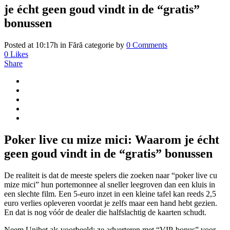
je écht geen goud vindt in de “gratis”
bonussen
Posted at 10:17h
in Fără categorie
by
0 Comments
0
Likes
Share
Poker live cu mize mici: Waarom je écht
geen goud vindt in de “gratis” bonussen
De realiteit is dat de meeste spelers die zoeken naar “poker live cu
mize mici” hun portemonnee al sneller leegroven dan een kluis in
een slechte film. Een 5‑euro inzet in een kleine tafel kan reeds 2,5
euro verlies opleveren voordat je zelfs maar een hand hebt gezien.
En dat is nog vóór de dealer die halfslachtig de kaarten schudt.
Neem Unibet als voorbeeld: ze adverteren met “VIP‑bonus” voor