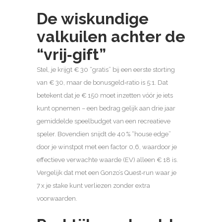
De wiskundige
valkuilen achter de
“vrij‑gift”
Stel, je krijgt € 30 “gratis” bij een eerste storting
van € 30, maar de bonusgeld‑ratio is 5:1. Dat
betekent dat je € 150 moet inzetten vóór je iets
kunt opnemen – een bedrag gelijk aan drie jaar
gemiddelde speelbudget van een recreatieve
speler. Bovendien snijdt de 40 % “house edge”
door je winstpot met een factor 0,6, waardoor je
effectieve verwachte waarde (EV) alleen € 18 is.
Vergelijk dat met een Gonzo’s Quest‑run waar je
7 x je stake kunt verliezen zonder extra
voorwaarden.