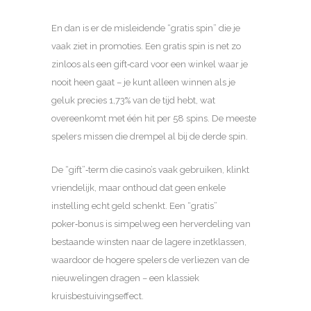
En dan is er de misleidende “gratis spin” die je
vaak ziet in promoties. Een gratis spin is net zo
zinloos als een gift‑card voor een winkel waar je
nooit heen gaat – je kunt alleen winnen als je
geluk precies 1,73% van de tijd hebt, wat
overeenkomt met één hit per 58 spins. De meeste
spelers missen die drempel al bij de derde spin.
De “gift”‑term die casino’s vaak gebruiken, klinkt
vriendelijk, maar onthoud dat geen enkele
instelling echt geld schenkt. Een “gratis”
poker‑bonus is simpelweg een herverdeling van
bestaande winsten naar de lagere inzetklassen,
waardoor de hogere spelers de verliezen van de
nieuwelingen dragen – een klassiek
kruisbestuivingseffect.