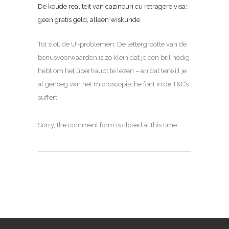
De koude realiteit van cazinouri cu retragere visa:
geen gratis geld, alleen wiskunde
Tot slot, de UI‑problemen: De lettergrootte van de
bonusvoorwaarden is zo klein dat je een bril nodig
hebt om het überhaupt te lezen – en dat terwijl je
al genoeg van het microscopische font in de T&C’s
suffert.
Sorry, the comment form is closed at this time.