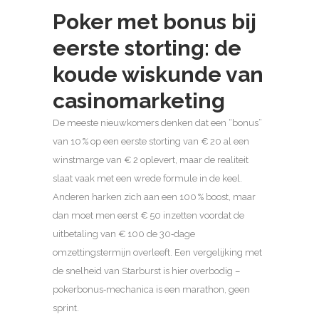
Poker met bonus bij
eerste storting: de
koude wiskunde van
casinomarketing
De meeste nieuwkomers denken dat een “bonus”
van 10 % op een eerste storting van € 20 al een
winstmarge van € 2 oplevert, maar de realiteit
slaat vaak met een wrede formule in de keel.
Anderen harken zich aan een 100 % boost, maar
dan moet men eerst € 50 inzetten voordat de
uitbetaling van € 100 de 30‑dage
omzettingstermijn overleeft. Een vergelijking met
de snelheid van Starburst is hier overbodig –
pokerbonus‑mechanica is een marathon, geen
sprint.