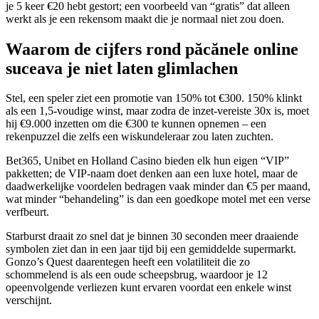
je 5 keer €20 hebt gestort; een voorbeeld van “gratis” dat alleen
werkt als je een rekensom maakt die je normaal niet zou doen.
Waarom de cijfers rond păcănele online
suceava je niet laten glimlachen
Stel, een speler ziet een promotie van 150% tot €300. 150% klinkt
als een 1,5‑voudige winst, maar zodra de inzet‑vereiste 30x is, moet
hij €9.000 inzetten om die €300 te kunnen opnemen – een
rekenpuzzel die zelfs een wiskundeleraar zou laten zuchten.
Bet365, Unibet en Holland Casino bieden elk hun eigen “VIP”
pakketten; de VIP‑naam doet denken aan een luxe hotel, maar de
daadwerkelijke voordelen bedragen vaak minder dan €5 per maand,
wat minder “behandeling” is dan een goedkope motel met een verse
verfbeurt.
Starburst draait zo snel dat je binnen 30 seconden meer draaiende
symbolen ziet dan in een jaar tijd bij een gemiddelde supermarkt.
Gonzo’s Quest daarentegen heeft een volatiliteit die zo
schommelend is als een oude scheepsbrug, waardoor je 12
opeenvolgende verliezen kunt ervaren voordat een enkele winst
verschijnt.