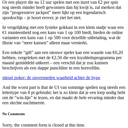
Or een player die na 12 uur spelen met een inzet van €2 per spin
nog steeds minder heeft gewonnen dan hij kwijt is, zal merken dat
zijn “progressieve jackpot” meer lijkt op een legendarisch
spookschip – je hoort erover, je ziet het niet.
In vergelijking met een fysieke gokkast in een klein stadje waar een
€1 munteenheid nog een kans van 1 op 100 biedt, bieden de online
varianten een kans van 1 op 500 voor dezelfde uitbetaling, wat de
illusie van “meer kansen” alleen maar versterkt.
Een enkele “gift” aan een nieuwe speler kan een waarde van €0,20
hebben, vergeleken met de €2,50 die een loyaliteitsprogramma per
maand gemiddeld uitkeert – een verschil dat je zou kunnen
beschrijven als een slappe punchline in een horrorfilm.
siteuri poker: de onversneden waarheid achter de hype
And the worst part is that de UI van sommige spellen nog steeds een
lettertype van 8 pt gebruikt; het is zo klein dat je een loep nodig hebt
om de “win‑lijn” te lezen, en dat maakt de hele ervaring minder dan
een slechte nachtmerrie.
No Comments
Sorry, the comment form is closed at this time.