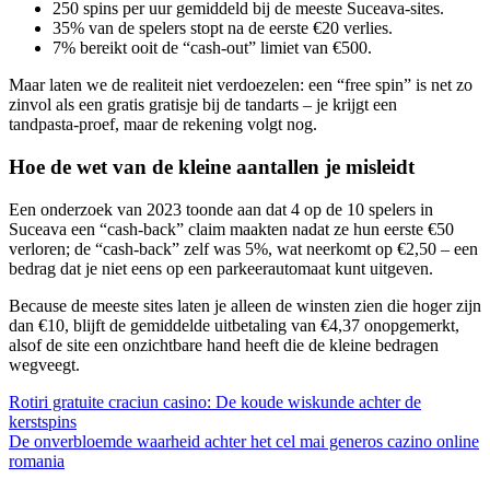
250 spins per uur gemiddeld bij de meeste Suceava‑sites.
35% van de spelers stopt na de eerste €20 verlies.
7% bereikt ooit de “cash‑out” limiet van €500.
Maar laten we de realiteit niet verdoezelen: een “free spin” is net zo
zinvol als een gratis gratisje bij de tandarts – je krijgt een
tandpasta‑proef, maar de rekening volgt nog.
Hoe de wet van de kleine aantallen je misleidt
Een onderzoek van 2023 toonde aan dat 4 op de 10 spelers in
Suceava een “cash‑back” claim maakten nadat ze hun eerste €50
verloren; de “cash‑back” zelf was 5%, wat neerkomt op €2,50 – een
bedrag dat je niet eens op een parkeerautomaat kunt uitgeven.
Because de meeste sites laten je alleen de winsten zien die hoger zijn
dan €10, blijft de gemiddelde uitbetaling van €4,37 onopgemerkt,
alsof de site een onzichtbare hand heeft die de kleine bedragen
wegveegt.
Rotiri gratuite craciun casino: De koude wiskunde achter de
kerstspins
De onverbloemde waarheid achter het cel mai generos cazino online
romania