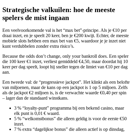
Strategische valkuilen: hoe de meeste
spelers de mist ingaan
Een veelvoorkomende val is het “max bet”‑principe. Als je €10 per
draai inzet, en je speelt 20 keer, ben je €200 kwijt. Echter, de meeste
mobiele slots hebben een max bet van €5, waardoor je je inzet niet
kunt verdubbelen zonder extra risico’s.
Because the odds don’t change, only your bankroll does. Een speler
die 100 keer €1 inzet, verliest gemiddeld €4,50, maar doordat hij 10
keer per dag speelt, loopt hij sneller tegen de limiet van €10 per dag
aan.
Een tweede val: de “progressieve jackpot”. Het klinkt als een belofte
van miljoenen, maar de kans op een jackpot is 1 op 5 miljoen. Zelfs
als de jackpot €2 miljoen is, is de verwachte waarde €0,40 per spin
– lager dan de standaard winstkans.
3 % “loyalty‑punt” programma bij een bekend casino, maar
elk punt is 0,01 € waard.
5 % “welkomstbonus” die alleen geldig is voor de eerste €50
inzet.
7 % extra “dagelijkse bonus” die alleen actief is op dinsdag,