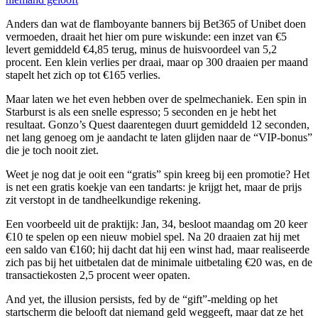
Anders dan wat de flamboyante banners bij Bet365 of Unibet doen
vermoeden, draait het hier om pure wiskunde: een inzet van €5
levert gemiddeld €4,85 terug, minus de huisvoordeel van 5,2
procent. Een klein verlies per draai, maar op 300 draaien per maand
stapelt het zich op tot €165 verlies.
Maar laten we het even hebben over de spelmechaniek. Een spin in
Starburst is als een snelle espresso; 5 seconden en je hebt het
resultaat. Gonzo’s Quest daarentegen duurt gemiddeld 12 seconden,
net lang genoeg om je aandacht te laten glijden naar de “VIP‑bonus”
die je toch nooit ziet.
Weet je nog dat je ooit een “gratis” spin kreeg bij een promotie? Het
is net een gratis koekje van een tandarts: je krijgt het, maar de prijs
zit verstopt in de tandheelkundige rekening.
Een voorbeeld uit de praktijk: Jan, 34, besloot maandag om 20 keer
€10 te spelen op een nieuw mobiel spel. Na 20 draaien zat hij met
een saldo van €160; hij dacht dat hij een winst had, maar realiseerde
zich pas bij het uitbetalen dat de minimale uitbetaling €20 was, en de
transactiekosten 2,5 procent weer opaten.
And yet, the illusion persists, fed by de “gift”‑melding op het
startscherm die belooft dat niemand geld weggeeft, maar dat ze het