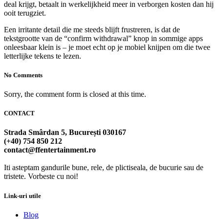
deal krijgt, betaalt in werkelijkheid meer in verborgen kosten dan hij
ooit terugziet.
Een irritante detail die me steeds blijft frustreren, is dat de
tekstgrootte van de “confirm withdrawal” knop in sommige apps
onleesbaar klein is – je moet echt op je mobiel knijpen om die twee
letterlijke tekens te lezen.
No Comments
Sorry, the comment form is closed at this time.
CONTACT
Strada Smârdan 5, București 030167
(+40) 754 850 212
contact@ffentertainment.ro
Iti asteptam gandurile bune, rele, de plictiseala, de bucurie sau de
tristete. Vorbeste cu noi!
Link-uri utile
Blog