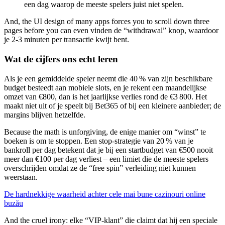
een dag waarop de meeste spelers juist niet spelen.
And, the UI design of many apps forces you to scroll down three
pages before you can even vinden de “withdrawal” knop, waardoor
je 2‑3 minuten per transactie kwijt bent.
Wat de cijfers ons echt leren
Als je een gemiddelde speler neemt die 40 % van zijn beschikbare
budget besteedt aan mobiele slots, en je rekent een maandelijkse
omzet van €800, dan is het jaarlijkse verlies rond de €3 800. Het
maakt niet uit of je speelt bij Bet365 of bij een kleinere aanbieder; de
margins blijven hetzelfde.
Because the math is unforgiving, de enige manier om “winst” te
boeken is om te stoppen. Een stop‑strategie van 20 % van je
bankroll per dag betekent dat je bij een startbudget van €500 nooit
meer dan €100 per dag verliest – een limiet die de meeste spelers
overschrijden omdat ze de “free spin” verleiding niet kunnen
weerstaan.
De hardnekkige waarheid achter cele mai bune cazinouri online
buzău
And the cruel irony: elke “VIP‑klant” die claimt dat hij een speciale