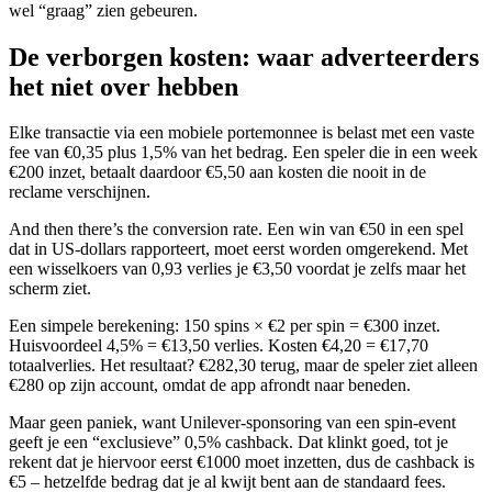
wel “graag” zien gebeuren.
De verborgen kosten: waar adverteerders
het niet over hebben
Elke transactie via een mobiele portemonnee is belast met een vaste
fee van €0,35 plus 1,5% van het bedrag. Een speler die in een week
€200 inzet, betaalt daardoor €5,50 aan kosten die nooit in de
reclame verschijnen.
And then there’s the conversion rate. Een win van €50 in een spel
dat in US‑dollars rapporteert, moet eerst worden omgerekend. Met
een wisselkoers van 0,93 verlies je €3,50 voordat je zelfs maar het
scherm ziet.
Een simpele berekening: 150 spins × €2 per spin = €300 inzet.
Huisvoordeel 4,5% = €13,50 verlies. Kosten €4,20 = €17,70
totaalverlies. Het resultaat? €282,30 terug, maar de speler ziet alleen
€280 op zijn account, omdat de app afrondt naar beneden.
Maar geen paniek, want Unilever‑sponsoring van een spin‑event
geeft je een “exclusieve” 0,5% cashback. Dat klinkt goed, tot je
rekent dat je hiervoor eerst €1000 moet inzetten, dus de cashback is
€5 – hetzelfde bedrag dat je al kwijt bent aan de standaard fees.