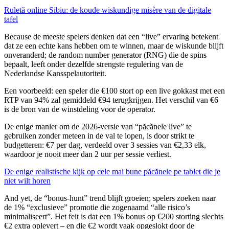
Ruletă online Sibiu: de koude wiskundige misère van de digitale
tafel
Because de meeste spelers denken dat een “live” ervaring betekent
dat ze een echte kans hebben om te winnen, maar de wiskunde blijft
onveranderd; de random number generator (RNG) die de spins
bepaalt, leeft onder dezelfde strengste regulering van de
Nederlandse Kansspelautoriteit.
Een voorbeeld: een speler die €100 stort op een live gokkast met een
RTP van 94% zal gemiddeld €94 terugkrijgen. Het verschil van €6
is de bron van de winstdeling voor de operator.
De enige manier om de 2026‑versie van “păcănele live” te
gebruiken zonder meteen in de val te lopen, is door strikt te
budgetteren: €7 per dag, verdeeld over 3 sessies van €2,33 elk,
waardoor je nooit meer dan 2 uur per sessie verliest.
De enige realistische kijk op cele mai bune păcănele pe tablet die je
niet wilt horen
And yet, de “bonus‑hunt” trend blijft groeien; spelers zoeken naar
de 1% “exclusieve” promotie die zogenaamd “alle risico’s
minimaliseert”. Het feit is dat een 1% bonus op €200 storting slechts
€2 extra oplevert – en die €2 wordt vaak opgeslokt door de