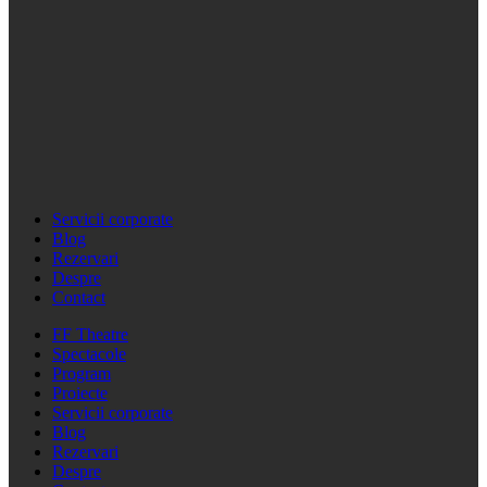
Servicii corporate
Blog
Rezervari
Despre
Contact
FF Theatre
Spectacole
Program
Proiecte
Servicii corporate
Blog
Rezervari
Despre