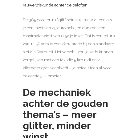
rauwe wiskunde achter de beloften
Bet365 gooit er 10 “gift” spins bij, maar alleen als
je een inzet van 25 euro hebt, en dan met een
maximale winst van 0,5x je inzet. Dat is een return
van 12,5% versus een 2% winratio bij een standaard
slot als Starburst. Het verschil zou je zelfs kunnen
vergelijken met een taxi die 5 km rijdt en 2
kilometer gratis aanbiedt – je betaalt toch al voor
de eerste 3 kilometer.
De mechaniek
achter de gouden
thema’s – meer
glitter, minder
winst