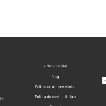
LINK-URI UTILE
Blog
Politica de utilizare cookie
Politica de confidentialitate
de