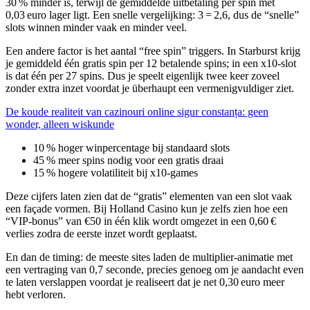
30 % minder is, terwijl de gemiddelde uitbetaling per spin met
0,03 euro lager ligt. Een snelle vergelijking: 3 = 2,6, dus de “snelle”
slots winnen minder vaak en minder veel.
Een andere factor is het aantal “free spin” triggers. In Starburst krijg
je gemiddeld één gratis spin per 12 betalende spins; in een x10‑slot
is dat één per 27 spins. Dus je speelt eigenlijk twee keer zoveel
zonder extra inzet voordat je überhaupt een vermenigvuldiger ziet.
De koude realiteit van cazinouri online sigur constanța: geen
wonder, alleen wiskunde
10 % hoger winpercentage bij standaard slots
45 % meer spins nodig voor een gratis draai
15 % hogere volatiliteit bij x10‑games
Deze cijfers laten zien dat de “gratis” elementen van een slot vaak
een façade vormen. Bij Holland Casino kun je zelfs zien hoe een
“VIP‑bonus” van €50 in één klik wordt omgezet in een 0,60 €
verlies zodra de eerste inzet wordt geplaatst.
En dan de timing: de meeste sites laden de multiplier‑animatie met
een vertraging van 0,7 seconde, precies genoeg om je aandacht even
te laten verslappen voordat je realiseert dat je net 0,30 euro meer
hebt verloren.