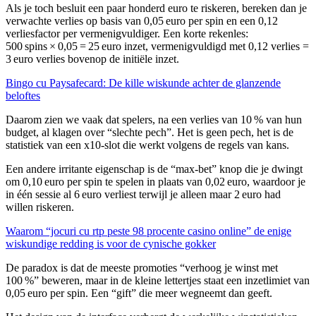
Als je toch besluit een paar honderd euro te riskeren, bereken dan je
verwachte verlies op basis van 0,05 euro per spin en een 0,12
verliesfactor per vermenigvuldiger. Een korte rekenles:
500 spins × 0,05 = 25 euro inzet, vermenigvuldigd met 0,12 verlies =
3 euro verlies bovenop de initiële inzet.
Bingo cu Paysafecard: De kille wiskunde achter de glanzende
beloftes
Daarom zien we vaak dat spelers, na een verlies van 10 % van hun
budget, al klagen over “slechte pech”. Het is geen pech, het is de
statistiek van een x10‑slot die werkt volgens de regels van kans.
Een andere irritante eigenschap is de “max‑bet” knop die je dwingt
om 0,10 euro per spin te spelen in plaats van 0,02 euro, waardoor je
in één sessie al 6 euro verliest terwijl je alleen maar 2 euro had
willen riskeren.
Waarom “jocuri cu rtp peste 98 procente casino online” de enige
wiskundige redding is voor de cynische gokker
De paradox is dat de meeste promoties “verhoog je winst met
100 %” beweren, maar in de kleine lettertjes staat een inzetlimiet van
0,05 euro per spin. Een “gift” die meer wegneemt dan geeft.