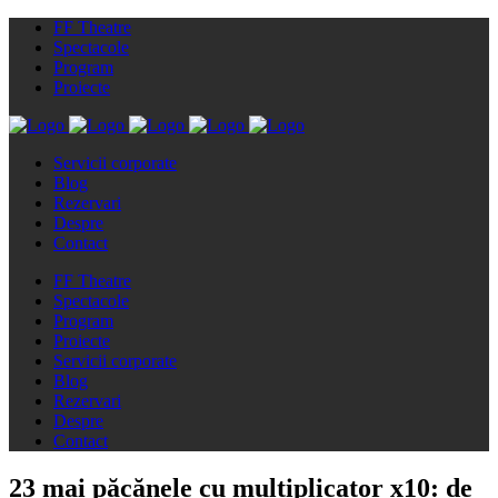
FF Theatre
Spectacole
Program
Proiecte
Servicii corporate
Blog
Rezervari
Despre
Contact
FF Theatre
Spectacole
Program
Proiecte
Servicii corporate
Blog
Rezervari
Despre
Contact
23 mai
păcănele cu multiplicator x10: de