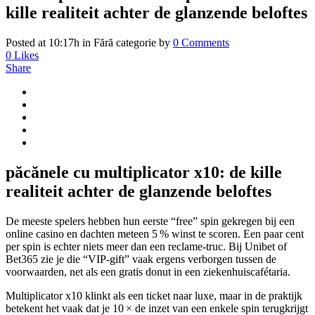
kille realiteit achter de glanzende beloftes
Posted at 10:17h
in Fără categorie
by
0 Comments
0
Likes
Share
păcănele cu multiplicator x10: de kille
realiteit achter de glanzende beloftes
De meeste spelers hebben hun eerste “free” spin gekregen bij een
online casino en dachten meteen 5 % winst te scoren. Een paar cent
per spin is echter niets meer dan een reclame‑truc. Bij Unibet of
Bet365 zie je die “VIP‑gift” vaak ergens verborgen tussen de
voorwaarden, net als een gratis donut in een ziekenhuiscafétaria.
Multiplicator x10 klinkt als een ticket naar luxe, maar in de praktijk
betekent het vaak dat je 10 × de inzet van een enkele spin terugkrijgt