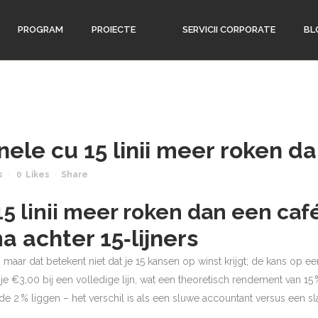
PROGRAM
PROIECTE
SERVICII CORPORATE
BL
le cu 15 linii meer roken da
s
0
Likes
Share
 linii meer roken dan een caf
 achter 15‑lijners
n, maar dat betekent niet dat je 15 kansen op winst krijgt; de kans op e
 je €3,00 bij een volledige lijn, wat een theoretisch rendement van 15 %
d de 2 % liggen – het verschil is als een sluwe accountant versus een s