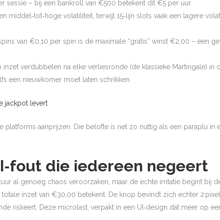
er sessie – bij een bankroll van €500 betekent dit €5 per uur.
n middel‑tot‑hoge volatiliteit, terwijl 15‑lijn slots vaak een lagere vol
tis spins van €0,10 per spin is de maximale “gratis” winst €2,00 – een 
inzet verdubbelen na elke verliesronde (de klassieke Martingale) in de 
elfs een nieuwkomer moet laten schrikken.
e jackpot levert
platforms aanprijzen. Die belofte is net zo nuttig als een paraplu in e
I‑fout die iedereen negeert
uur al genoeg chaos veroorzaken, maar de echte irritatie begint bij de 
n totale inzet van €30,00 betekent. De knop bevindt zich echter 2 pix
de riskeert. Deze microlast, verpakt in een UI‑design dat meer op een