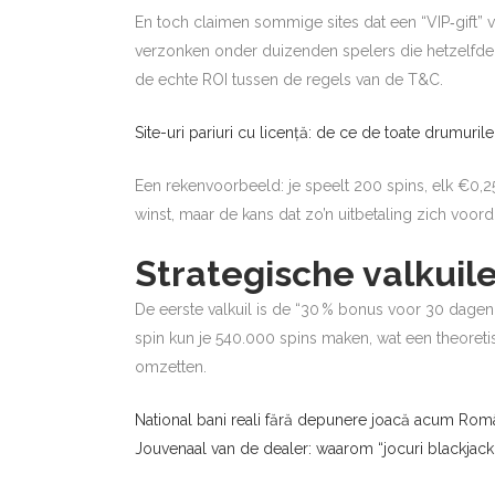
En toch claimen sommige sites dat een “VIP‑gift” v
verzonken onder duizenden spelers die hetzelfde b
de echte ROI tussen de regels van de T&C.
Site-uri pariuri cu licență: de ce de toate drumurile
Een rekenvoorbeeld: je speelt 200 spins, elk €0,25. 
winst, maar de kans dat zo’n uitbetaling zich voordo
Strategische valkuile
De eerste valkuil is de “30 % bonus voor 30 dagen
spin kun je 540.000 spins maken, wat een theoret
omzetten.
National bani reali fără depunere joacă acum Româ
Jouvenaal van de dealer: waarom “jocuri blackjack