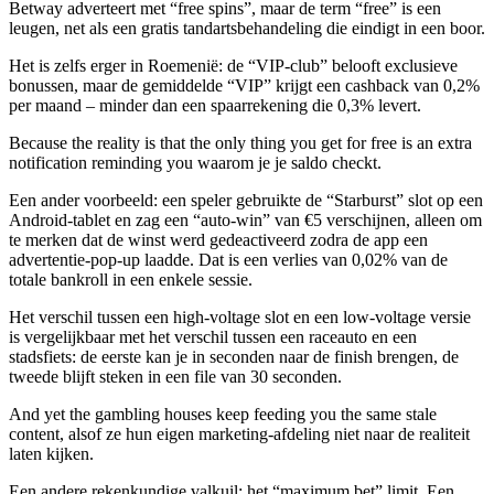
Betway adverteert met “free spins”, maar de term “free” is een
leugen, net als een gratis tandartsbehandeling die eindigt in een boor.
Het is zelfs erger in Roemenië: de “VIP‑club” belooft exclusieve
bonussen, maar de gemiddelde “VIP” krijgt een cashback van 0,2%
per maand – minder dan een spaarrekening die 0,3% levert.
Because the reality is that the only thing you get for free is an extra
notification reminding you waarom je je saldo checkt.
Een ander voorbeeld: een speler gebruikte de “Starburst” slot op een
Android‑tablet en zag een “auto‑win” van €5 verschijnen, alleen om
te merken dat de winst werd gedeactiveerd zodra de app een
advertentie‑pop‑up laadde. Dat is een verlies van 0,02% van de
totale bankroll in een enkele sessie.
Het verschil tussen een high‑voltage slot en een low‑voltage versie
is vergelijkbaar met het verschil tussen een raceauto en een
stadsfiets: de eerste kan je in seconden naar de finish brengen, de
tweede blijft steken in een file van 30 seconden.
And yet the gambling houses keep feeding you the same stale
content, alsof ze hun eigen marketing‑afdeling niet naar de realiteit
laten kijken.
Een andere rekenkundige valkuil: het “maximum bet” limit. Een