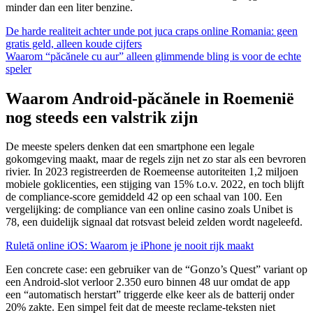
minder dan een liter benzine.
De harde realiteit achter unde pot juca craps online Romania: geen
gratis geld, alleen koude cijfers
Waarom “păcănele cu aur” alleen glimmende bling is voor de echte
speler
Waarom Android‑păcănele in Roemenië
nog steeds een valstrik zijn
De meeste spelers denken dat een smartphone een legale
gokomgeving maakt, maar de regels zijn net zo star als een bevroren
rivier. In 2023 registreerden de Roemeense autoriteiten 1,2 miljoen
mobiele goklicenties, een stijging van 15% t.o.v. 2022, en toch blijft
de compliance‑score gemiddeld 42 op een schaal van 100. Een
vergelijking: de compliance van een online casino zoals Unibet is
78, een duidelijk signaal dat rotsvast beleid zelden wordt nageleefd.
Ruletă online iOS: Waarom je iPhone je nooit rijk maakt
Een concrete case: een gebruiker van de “Gonzo’s Quest” variant op
een Android‑slot verloor 2.350 euro binnen 48 uur omdat de app
een “automatisch herstart” triggerde elke keer als de batterij onder
20% zakte. Een simpel feit dat de meeste reclame‑teksten niet