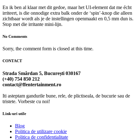
En ik ben al klaar met dit gedoe, maar het UI‑element dat me écht
irriteert, is die onnodige extra balk onder de ‘spin’-knop die alleen
zichtbaar wordt als je de instellingen openmaakt en 0,5 mm dun is.
Stop met die irritante mini‑lijn.
No Comments
Sorry, the comment form is closed at this time.
CONTACT
Strada Smârdan 5, București 030167
(+40) 754 850 212
contact@ffentertainment.ro
Iti asteptam gandurile bune, rele, de plictiseala, de bucurie sau de
tristete. Vorbeste cu noi!
Link-uri utile
Blog
Politica de utilizare cookie
Politica de confidentialitate