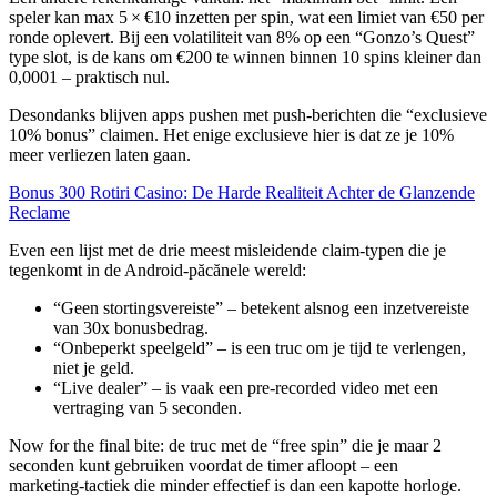
speler kan max 5 × €10 inzetten per spin, wat een limiet van €50 per
ronde oplevert. Bij een volatiliteit van 8% op een “Gonzo’s Quest”
type slot, is de kans om €200 te winnen binnen 10 spins kleiner dan
0,0001 – praktisch nul.
Desondanks blijven apps pushen met push‑berichten die “exclusieve
10% bonus” claimen. Het enige exclusieve hier is dat ze je 10%
meer verliezen laten gaan.
Bonus 300 Rotiri Casino: De Harde Realiteit Achter de Glanzende
Reclame
Even een lijst met de drie meest misleidende claim‑typen die je
tegenkomt in de Android‑păcănele wereld:
“Geen stortingsvereiste” – betekent alsnog een inzetvereiste
van 30x bonusbedrag.
“Onbeperkt speelgeld” – is een truc om je tijd te verlengen,
niet je geld.
“Live dealer” – is vaak een pre‑recorded video met een
vertraging van 5 seconden.
Now for the final bite: de truc met de “free spin” die je maar 2
seconden kunt gebruiken voordat de timer afloopt – een
marketing‑tactiek die minder effectief is dan een kapotte horloge.