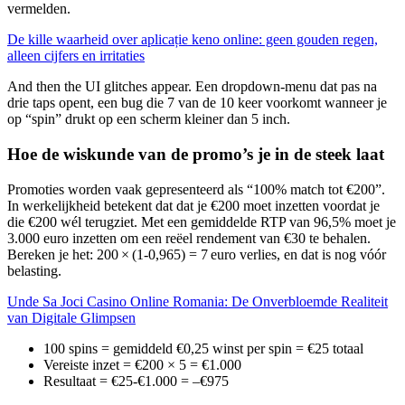
vermelden.
De kille waarheid over aplicație keno online: geen gouden regen,
alleen cijfers en irritaties
And then the UI glitches appear. Een dropdown-menu dat pas na
drie taps opent, een bug die 7 van de 10 keer voorkomt wanneer je
op “spin” drukt op een scherm kleiner dan 5 inch.
Hoe de wiskunde van de promo’s je in de steek laat
Promoties worden vaak gepresenteerd als “100% match tot €200”.
In werkelijkheid betekent dat dat je €200 moet inzetten voordat je
die €200 wél terugziet. Met een gemiddelde RTP van 96,5% moet je
3.000 euro inzetten om een reëel rendement van €30 te behalen.
Bereken je het: 200 × (1‑0,965) = 7 euro verlies, en dat is nog vóór
belasting.
Unde Sa Joci Casino Online Romania: De Onverbloemde Realiteit
van Digitale Glimpsen
100 spins = gemiddeld €0,25 winst per spin = €25 totaal
Vereiste inzet = €200 × 5 = €1.000
Resultaat = €25‑€1.000 = –€975