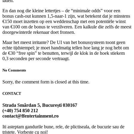
laden.
En dan nog die kleine lettertjes – de “minimale odds” voor een
bonus cash‑out kunnen 1,5‑naar‑1 zijn, wat betekent dat je minstens
€150 moet inzetten op een weddenschap met een potentiële winst
van €100 om de bonus te verzilveren. Een kalkule die zelfs de meest
doorgewinterde rekenaar doet fronsen.
Maar het meest irritante? De UI van het bonussysteem toont geen
echte tijdstempel; je moet handmatig tellen hoe lang je nog hebt om
de €30 “free spin” te benutten, terwijl de klok in de hoek stiekem
0,3 seconden per seconde vertraagt.
No Comments
Sorry, the comment form is closed at this time.
CONTACT
Strada Smârdan 5, București 030167
(+40) 754 850 212
contact@ffentertainment.ro
Iti asteptam gandurile bune, rele, de plictiseala, de bucurie sau de
tristete. Vorbeste cu noi!