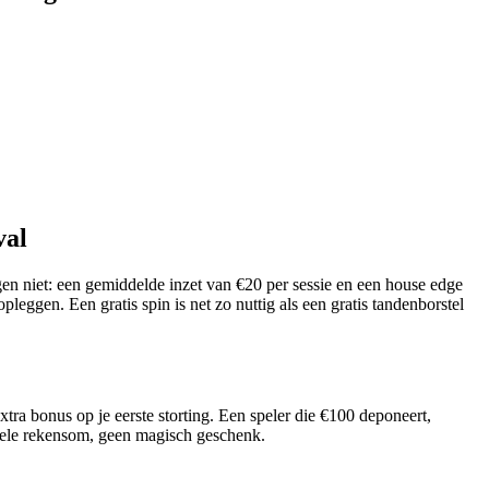
val
iegen niet: een gemiddelde inzet van €20 per sessie en een house edge
eggen. Een gratis spin is net zo nuttig als een gratis tandenborstel
xtra bonus op je eerste storting. Een speler die €100 deponeert,
ionele rekensom, geen magisch geschenk.