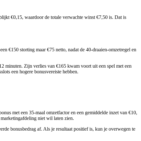
lijkt €0,15, waardoor de totale verwachte winst €7,50 is. Dat is
en €150 storting maar €75 netto, nadat de 40‑draaien‑omzetregel en
 12 minuten. Zijn verlies van €165 kwam voort uit een spel met een
itsslots een hogere bonusvereiste hebben.
 bonus met een 35‑maal omzetfactor en een gemiddelde inzet van €10,
marketingafdeling niet wil laten zien.
de bonusbedrag af. Als je resultaat positief is, kun je overwegen te