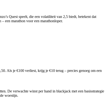
o’s Quest speelt, die een volatiliteit van 2,5 biedt, betekent dat
en – een marathon voor een marathonloper.
50. Als je €100 verliest, krijg je €10 terug – precies genoeg om een
tten. De verwachte winst per hand in blackjack met een basisstrategie
 de woestijn.