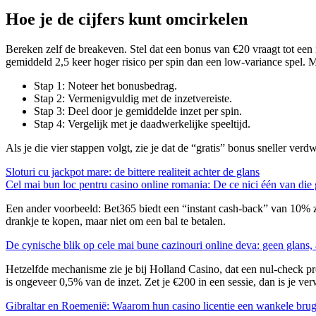
Hoe je de cijfers kunt omcirkelen
Bereken zelf de breakeven. Stel dat een bonus van €20 vraagt tot een in
gemiddeld 2,5 keer hoger risico per spin dan een low‑variance spel. 
Stap 1: Noteer het bonusbedrag.
Stap 2: Vermenigvuldig met de inzetvereiste.
Stap 3: Deel door je gemiddelde inzet per spin.
Stap 4: Vergelijk met je daadwerkelijke speeltijd.
Als je die vier stappen volgt, zie je dat de “gratis” bonus sneller ver
Sloturi cu jackpot mare: de bittere realiteit achter de glans
Cel mai bun loc pentru casino online romania: De ce nici één van die g
Een ander voorbeeld: Bet365 biedt een “instant cash‑back” van 10% zon
drankje te kopen, maar niet om een bal te betalen.
De cynische blik op cele mai bune cazinouri online deva: geen glans, a
Hetzelfde mechanisme zie je bij Holland Casino, dat een nul‑check pr
is ongeveer 0,5% van de inzet. Zet je €200 in een sessie, dan is je ver
Gibraltar en Roemenië: Waarom hun casino licentie een wankele brug