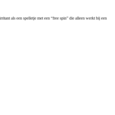
tant als een spelletje met een “free spin” die alleen werkt bij een