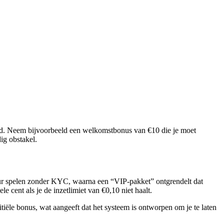
tijd. Neem bijvoorbeeld een welkomstbonus van €10 die je moet
ig obstakel.
 uur spelen zonder KYC, waarna een “VIP‑pakket” ontgrendelt dat
e cent als je de inzetlimiet van €0,10 niet haalt.
itiële bonus, wat aangeeft dat het systeem is ontworpen om je te laten