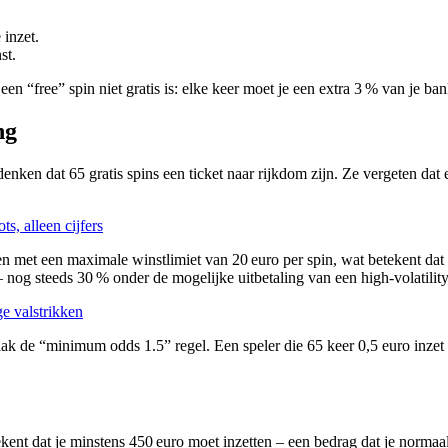
inzet.
st.
 een “free” spin niet gratis is: elke keer moet je een extra 3 % van je b
ng
enken dat 65 gratis spins een ticket naar rijkdom zijn. Ze vergeten da
s, alleen cijfers
n met een maximale winstlimiet van 20 euro per spin, wat betekent dat 
nog steeds 30 % onder de mogelijke uitbetaling van een high‑volatility 
ge valstrikken
vaak de “minimum odds 1.5” regel. Een speler die 65 keer 0,5 euro inzet
ent dat je minstens 450 euro moet inzetten – een bedrag dat je normaal