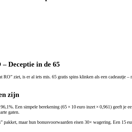
 – Deceptie in de 65
at RO” ziet, is er al iets mis. 65 gratis spins klinken als een cadeautje
en zijn
n 96,1%. Een simpele berekening (65 × 10 euro inzet × 0,961) geeft je ee
arte gaten.
s” pakket, maar hun bonusvoorwaarden eisen 30× wagering. Een 15 euro 