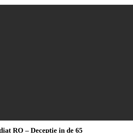
diat RO – Deceptie in de 65