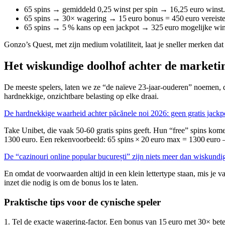
65 spins → gemiddeld 0,25 winst per spin → 16,25 euro winst.
65 spins → 30× wagering → 15 euro bonus = 450 euro vereiste 
65 spins → 5 % kans op een jackpot → 325 euro mogelijke win
Gonzo’s Quest, met zijn medium volatiliteit, laat je sneller merken dat
Het wiskundige doolhof achter de marketi
De meeste spelers, laten we ze “de naïeve 23‑jaar‑ouderen” noemen, d
hardnekkige, onzichtbare belasting op elke draai.
De hardnekkige waarheid achter păcănele noi 2026: geen gratis jackpot
Take Unibet, die vaak 50‑60 gratis spins geeft. Hun “free” spins kome
1300 euro. Een rekenvoorbeeld: 65 spins × 20 euro max = 1300 euro – 
De “cazinouri online popular bucurești” zijn niets meer dan wiskundi
En omdat de voorwaarden altijd in een klein lettertype staan, mis je 
inzet die nodig is om de bonus los te laten.
Praktische tips voor de cynische speler
1. Tel de exacte wagering‑factor. Een bonus van 15 euro met 30× betek