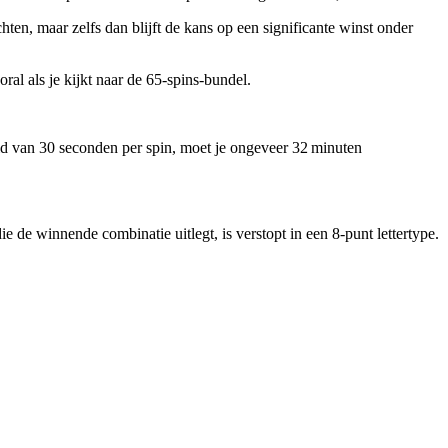
en, maar zelfs dan blijft de kans op een significante winst onder
ral als je kijkt naar de 65‑spins‑bundel.
eid van 30 seconden per spin, moet je ongeveer 32 minuten
ie de winnende combinatie uitlegt, is verstopt in een 8‑punt lettertype.