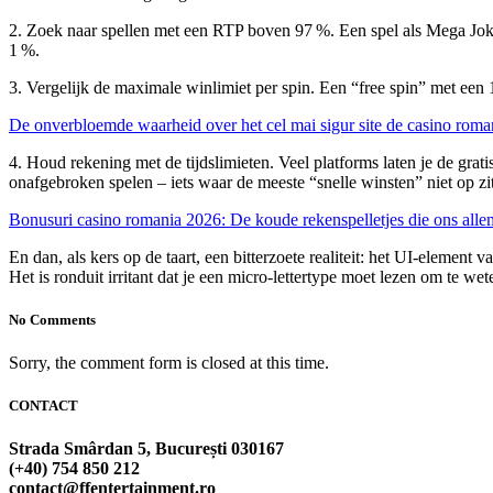
2. Zoek naar spellen met een RTP boven 97 %. Een spel als Mega Joker
1 %.
3. Vergelijk de maximale winlimiet per spin. Een “free spin” met een 1
De onverbloemde waarheid over het cel mai sigur site de casino roma
4. Houd rekening met de tijdslimieten. Veel platforms laten je de gr
onafgebroken spelen – iets waar de meeste “snelle winsten” niet op zi
Bonusuri casino romania 2026: De koude rekenspelletjes die ons alle
En dan, als kers op de taart, een bitterzoete realiteit: het UI‑element
Het is ronduit irritant dat je een micro‑lettertype moet lezen om te we
No Comments
Sorry, the comment form is closed at this time.
CONTACT
Strada Smârdan 5, București 030167
(+40) 754 850 212
contact@ffentertainment.ro