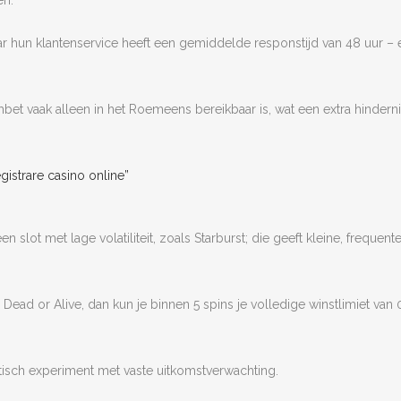
en.
r hun klantenservice heeft een gemiddelde responstijd van 48 uur – e
mbet vaak alleen in het Roemeens bereikbaar is, wat een extra hinde
gistrare casino online”
een slot met lage volatiliteit, zoals Starburst; die geeft kleine, freque
ls Dead or Alive, dan kun je binnen 5 spins je volledige winstlimiet van
istisch experiment met vaste uitkomstverwachting.