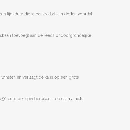
en tijdsduur die je bankroll al kan doden voordat
rnisbaan toevoegt aan de reeds ondoorgrondelijke
nte winsten en verlaagt de kans op een grote
 0,50 euro per spin bereiken – en daarna niets