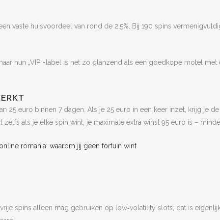
n een vaste huisvoordeel van rond de 2,5%. Bij 190 spins vermenigvuldi
ar hun „VIP“-label is net zo glanzend als een goedkope motel met een 
WERKT
 van 25 euro binnen 7 dagen. Als je 25 euro in een keer inzet, krijg je 
elfs als je elke spin wint, je maximale extra winst 95 euro is – minder 
nline romania: waarom jij geen fortuin wint
vrije spins alleen mag gebruiken op low‑volatility slots; dat is eigenl