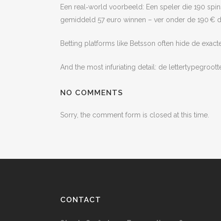
Een real‑world voorbeeld: Een speler die 190 spin
gemiddeld 57 euro winnen – ver onder de 190 € di
Betting platforms like Betsson often hide de exact
And the most infuriating detail: de lettertypegroot
NO COMMENTS
Sorry, the comment form is closed at this time.
CONTACT