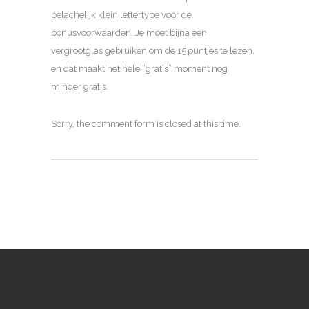
belachelijk klein lettertype voor de
bonusvoorwaarden. Je moet bijna een
vergrootglas gebruiken om de 15 puntjes te lezen,
en dat maakt het hele “gratis” moment nog
minder gratis.
Sorry, the comment form is closed at this time.