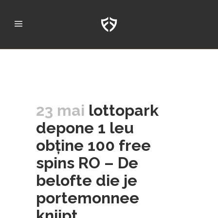
23 mai
lottopark
depone 1 leu
obține 100 free
spins RO – De
belofte die je
portemonnee
knijpt