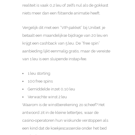
realiteit is vaak 0,2 leu of zelfs nul als de gokkast
niets meer dan een flitsende animatie heeft.
Vergelijk dit met een “VIP‑pakket” bij Unibet: je
betaalt een maandelijkse bijdrage van 20 leu en
krijgt een cashback van 5 leu. De “free spin”
aanbieding lijkt eenmalig gratis, maar de vereiste
van 1 leu is een sluipende instap‑fee.
1 leu storting
100 free spins
Gemiddelde inzet 0,10 leu
Verwachte winst 2 leu
Waarom is de winstberekening zo scheef? Het
antwoord zit in de kleine lettertjes, waar de
casino‑operatoren hun wiskunde verstoppen als
een kind dat de koekjescasserole onder het bed