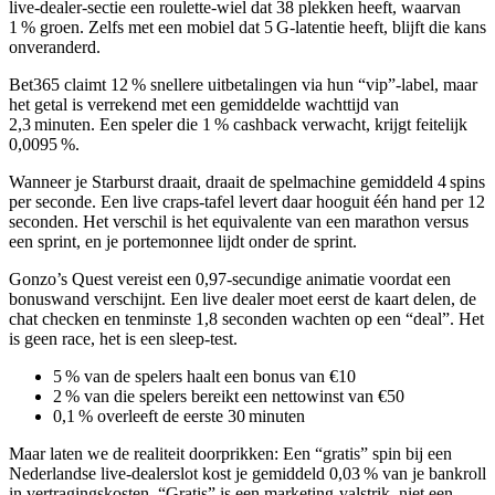
live‑dealer‑sectie een roulette‑wiel dat 38 plekken heeft, waarvan
1 % groen. Zelfs met een mobiel dat 5 G‑latentie heeft, blijft die kans
onveranderd.
Bet365 claimt 12 % snellere uitbetalingen via hun “vip”‑label, maar
het getal is verrekend met een gemiddelde wachttijd van
2,3 minuten. Een speler die 1 % cashback verwacht, krijgt feitelijk
0,0095 %.
Wanneer je Starburst draait, draait de spelmachine gemiddeld 4 spins
per seconde. Een live craps‑tafel levert daar hooguit één hand per 12
seconden. Het verschil is het equivalente van een marathon versus
een sprint, en je portemonnee lijdt onder de sprint.
Gonzo’s Quest vereist een 0,97‑secundige animatie voordat een
bonuswand verschijnt. Een live dealer moet eerst de kaart delen, de
chat checken en tenminste 1,8 seconden wachten op een “deal”. Het
is geen race, het is een sleep‑test.
5 % van de spelers haalt een bonus van €10
2 % van die spelers bereikt een nettowinst van €50
0,1 % overleeft de eerste 30 minuten
Maar laten we de realiteit doorprikken: Een “gratis” spin bij een
Nederlandse live‑dealerslot kost je gemiddeld 0,03 % van je bankroll
in vertragingskosten. “Gratis” is een marketing‑valstrik, niet een