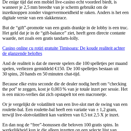
De enige tijd dat een mobiel live‑casino echt voordeel biedt, is
wanneer je 2,5 mm breedte van je scherm gebruikt om de
inzetknoppen zonder vingervermoeidheid te raken. Anders is het een
digitale versie van een slakkenrace.
But de “gift”‑promotie van een gratis drankje in de lobby is een truc.
Het geld dat je in de “gift‑balance” ziet, heeft geen directe contante
waarde, net zoals een gratis tandarts‑lolly.
Casino online cu rotiri gratuite Timisoara: De koude realiteit achter
de glanzende beloftes
And de realiteit is dat de meeste spelers die 100 spelletjes per maand
spelen, verliezen gemiddeld €150. De 100 spelletjes bestaan uit
30 spins, 20 hands en 50 minuten chat‑tijd.
Because elke extra seconde die de dealer nodig heeft om “checking
the pot” te zeggen, kost je 0,003 % van je totale inzet per sessie. Het
is een micro‑verlies dat zich opstapelt tot een macronetje.
Or je vergelijkt de volatiliteit van een live‑slot met de swing van een
roulette‑bal. Een roulette‑bal heeft een variatie van ± 1,2 gram,
terwijl live‑slotvolatiliteit kan variëren van 0,5 tot 2,5 X je inzet.
En dan nog de “free”‑bonussen die beloven 100 gratis spins. In
werkelijkheid kun je die alleen inzetten op een selecte lijst van