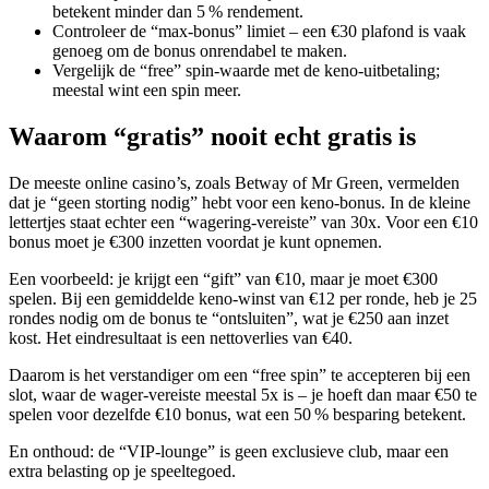
betekent minder dan 5 % rendement.
Controleer de “max‑bonus” limiet – een €30 plafond is vaak
genoeg om de bonus onrendabel te maken.
Vergelijk de “free” spin‑waarde met de keno‑uitbetaling;
meestal wint een spin meer.
Waarom “gratis” nooit echt gratis is
De meeste online casino’s, zoals Betway of Mr Green, vermelden
dat je “geen storting nodig” hebt voor een keno‑bonus. In de kleine
lettertjes staat echter een “wagering‑vereiste” van 30x. Voor een €10
bonus moet je €300 inzetten voordat je kunt opnemen.
Een voorbeeld: je krijgt een “gift” van €10, maar je moet €300
spelen. Bij een gemiddelde keno‑winst van €12 per ronde, heb je 25
rondes nodig om de bonus te “ontsluiten”, wat je €250 aan inzet
kost. Het eindresultaat is een nettoverlies van €40.
Daarom is het verstandiger om een “free spin” te accepteren bij een
slot, waar de wager‑vereiste meestal 5x is – je hoeft dan maar €50 te
spelen voor dezelfde €10 bonus, wat een 50 % besparing betekent.
En onthoud: de “VIP‑lounge” is geen exclusieve club, maar een
extra belasting op je speeltegoed.