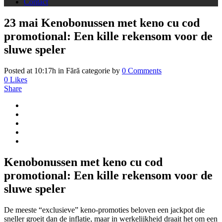
Contact
23 mai
Kenobonussen met keno cu cod
promotional: Een kille rekensom voor de
sluwe speler
Posted at 10:17h
in Fără categorie
by
0 Comments
0
Likes
Share
Kenobonussen met keno cu cod
promotional: Een kille rekensom voor de
sluwe speler
De meeste “exclusieve” keno‑promoties beloven een jackpot die
sneller groeit dan de inflatie, maar in werkelijkheid draait het om een