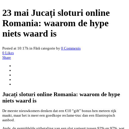
23 mai
Jucați sloturi online
Romania: waarom de hype
niets waard is
Posted at 10:17h
in Fără categorie
by
0 Comments
0
Likes
Share
Jucați sloturi online Romania: waarom de hype
niets waard is
De meeste nieuwkomers denken dat een €10 “gift” bonus hen meteen rijk
maakt, maar het is meer een goedkope reclame‑truc dan een filantropisch
aanbod.
Ande, de gemiddelde uitbetaling van een slot varieert tussen 92% en 97%, wat