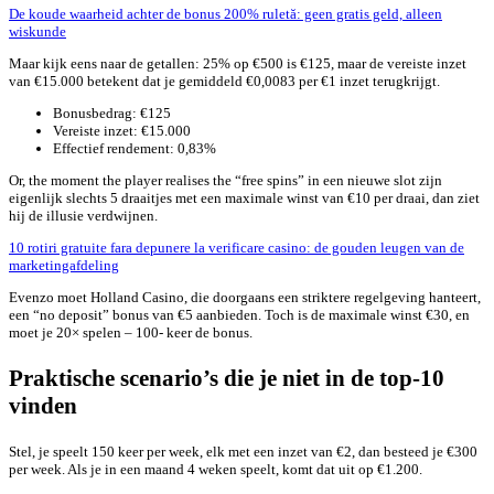
De koude waarheid achter de bonus 200% ruletă: geen gratis geld, alleen
wiskunde
Maar kijk eens naar de getallen: 25% op €500 is €125, maar de vereiste inzet
van €15.000 betekent dat je gemiddeld €0,0083 per €1 inzet terugkrijgt.
Bonusbedrag: €125
Vereiste inzet: €15.000
Effectief rendement: 0,83%
Or, the moment the player realises the “free spins” in een nieuwe slot zijn
eigenlijk slechts 5 draaitjes met een maximale winst van €10 per draai, dan ziet
hij de illusie verdwijnen.
10 rotiri gratuite fara depunere la verificare casino: de gouden leugen van de
marketingafdeling
Evenzo moet Holland Casino, die doorgaans een striktere regelgeving hanteert,
een “no deposit” bonus van €5 aanbieden. Toch is de maximale winst €30, en
moet je 20× spelen – 100‑ keer de bonus.
Praktische scenario’s die je niet in de top‑10
vinden
Stel, je speelt 150 keer per week, elk met een inzet van €2, dan besteed je €300
per week. Als je in een maand 4 weken speelt, komt dat uit op €1.200.