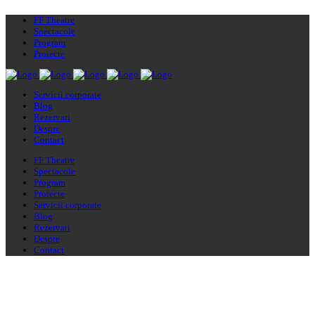
FF Theatre
Spectacole
Program
Proiecte
Servicii corporate
Blog
Rezervari
Despre
Contact
FF Theatre
Spectacole
Program
Proiecte
Servicii corporate
Blog
Rezervari
Despre
Contact