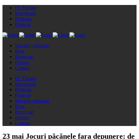
FF Theatre
Spectacole
Program
Proiecte
Servicii corporate
Blog
Rezervari
Despre
Contact
FF Theatre
Spectacole
Program
Proiecte
Servicii corporate
Blog
Rezervari
Despre
Contact
23 mai
Jocuri păcănele fara depunere: de