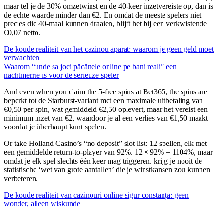
maar tel je de 30% omzetwinst en de 40‑keer inzetvereiste op, dan is
de echte waarde minder dan €2. En omdat de meeste spelers niet
precies die 40‑maal kunnen draaien, blijft het bij een verkwistende
€0,07 netto.
De koude realiteit van het cazinou aparat: waarom je geen geld moet
verwachten
Waarom “unde sa joci păcănele online pe bani reali” een
nachtmerrie is voor de serieuze speler
And even when you claim the 5‑free spins at Bet365, the spins are
beperkt tot de Starburst-variant met een maximale uitbetaling van
€0,50 per spin, wat gemiddeld €2,50 oplevert, maar het vereist een
minimum inzet van €2, waardoor je al een verlies van €1,50 maakt
voordat je überhaupt kunt spelen.
Or take Holland Casino’s “no deposit” slot list: 12 spellen, elk met
een gemiddelde return‑to‑player van 92%. 12 × 92% = 1104%, maar
omdat je elk spel slechts één keer mag triggeren, krijg je nooit de
statistische ‘wet van grote aantallen’ die je winstkansen zou kunnen
verbeteren.
De koude realiteit van cazinouri online sigur constanța: geen
wonder, alleen wiskunde