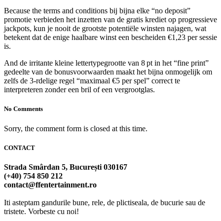
Because the terms and conditions bij bijna elke “no deposit”
promotie verbieden het inzetten van de gratis krediet op progressieve
jackpots, kun je nooit de grootste potentiële winsten najagen, wat
betekent dat de enige haalbare winst een bescheiden €1,23 per sessie
is.
And de irritante kleine lettertypegrootte van 8 pt in het “fine print”
gedeelte van de bonusvoorwaarden maakt het bijna onmogelijk om
zelfs de 3‑rdelige regel “maximaal €5 per spel” correct te
interpreteren zonder een bril of een vergrootglas.
No Comments
Sorry, the comment form is closed at this time.
CONTACT
Strada Smârdan 5, București 030167
(+40) 754 850 212
contact@ffentertainment.ro
Iti asteptam gandurile bune, rele, de plictiseala, de bucurie sau de
tristete. Vorbeste cu noi!