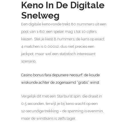
Keno In De Digitale
Snelweg
Een digitale keno‑ronde trekt 80 nummers uit een
pool van 1‑80; een speler mag 1 tot 10 cijfers
kiezen. Stel je kiest 8 nummers; de kans op exact
4 matchen is 0,00012, dus niet precies een
jackpot, maar wel een statistisch interessant
scenario.
Casino bonus fara depunere neosurf: de koude
wiskunde achter de zogenaamd “gratis” winst
Vergelijk dit met een Starburst spin; die draait in
0,5 seconden, terwijl je bij keno wacht op een
12‑secundige trekking – de spanning is evenmin,
maar de winstkans is zelfs lager.