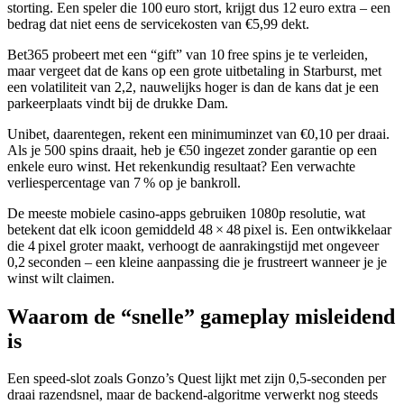
storting. Een speler die 100 euro stort, krijgt dus 12 euro extra – een
bedrag dat niet eens de servicekosten van €5,99 dekt.
Bet365 probeert met een “gift” van 10 free spins je te verleiden,
maar vergeet dat de kans op een grote uitbetaling in Starburst, met
een volatiliteit van 2,2, nauwelijks hoger is dan de kans dat je een
parkeerplaats vindt bij de drukke Dam.
Unibet, daarentegen, rekent een minimuminzet van €0,10 per draai.
Als je 500 spins draait, heb je €50 ingezet zonder garantie op een
enkele euro winst. Het rekenkundig resultaat? Een verwachte
verliespercentage van 7 % op je bankroll.
De meeste mobiele casino‑apps gebruiken 1080p resolutie, wat
betekent dat elk icoon gemiddeld 48 × 48 pixel is. Een ontwikkelaar
die 4 pixel groter maakt, verhoogt de aanrakingstijd met ongeveer
0,2 seconden – een kleine aanpassing die je frustreert wanneer je je
winst wilt claimen.
Waarom de “snelle” gameplay misleidend
is
Een speed‑slot zoals Gonzo’s Quest lijkt met zijn 0,5‑seconden per
draai razendsnel, maar de backend‑algoritme verwerkt nog steeds