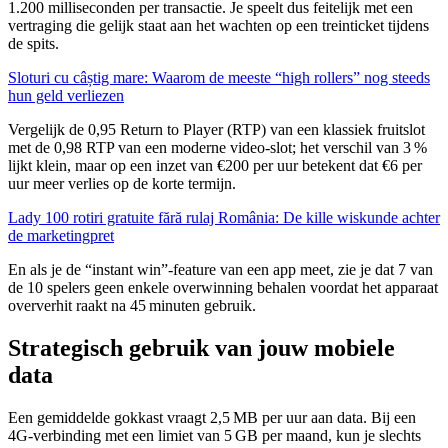
1.200 milliseconden per transactie. Je speelt dus feitelijk met een
vertraging die gelijk staat aan het wachten op een treinticket tijdens
de spits.
Sloturi cu câștig mare: Waarom de meeste “high rollers” nog steeds
hun geld verliezen
Vergelijk de 0,95 Return to Player (RTP) van een klassiek fruitslot
met de 0,98 RTP van een moderne video‑slot; het verschil van 3 %
lijkt klein, maar op een inzet van €200 per uur betekent dat €6 per
uur meer verlies op de korte termijn.
Lady 100 rotiri gratuite fără rulaj România: De kille wiskunde achter
de marketingpret
En als je de “instant win”‑feature van een app meet, zie je dat 7 van
de 10 spelers geen enkele overwinning behalen voordat het apparaat
oververhit raakt na 45 minuten gebruik.
Strategisch gebruik van jouw mobiele
data
Een gemiddelde gokkast vraagt 2,5 MB per uur aan data. Bij een
4G‑verbinding met een limiet van 5 GB per maand, kun je slechts