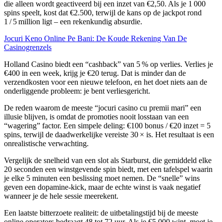
die alleen wordt geactiveerd bij een inzet van €2,50. Als je 1 000
spins speelt, kost dat €2.500, terwijl de kans op de jackpot rond
1 / 5 million ligt – een rekenkundig absurdie.
Jocuri Keno Online Pe Bani: De Koude Rekening Van De
Casinogrenzels
Holland Casino biedt een “cashback” van 5 % op verlies. Verlies je
€400 in een week, krijg je €20 terug. Dat is minder dan de
verzendkosten voor een nieuwe telefoon, en het doet niets aan de
onderliggende probleem: je bent verliesgericht.
De reden waarom de meeste “jocuri casino cu premii mari” een
illusie blijven, is omdat de promoties nooit losstaan van een
“wagering” factor. Een simpele deling: €100 bonus / €20 inzet = 5
spins, terwijl de daadwerkelijke vereiste 30 × is. Het resultaat is een
onrealistische verwachting.
Vergelijk de snelheid van een slot als Starburst, die gemiddeld elke
20 seconden een winstgevende spin biedt, met een tafelspel waarin
je elke 5 minuten een beslissing moet nemen. De “snelle” wins
geven een dopamine‑kick, maar de echte winst is vaak negatief
wanneer je de hele sessie meerekent.
Een laatste bitterzoete realiteit: de uitbetalingstijd bij de meeste
online operators bedraagt 48 tot 72 uur. Als je €5.000 wint, moet je