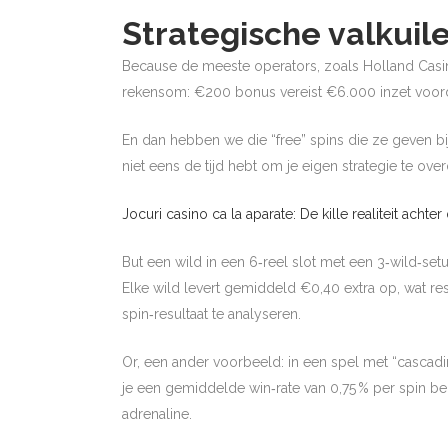
Strategische valkuilen
Because de meeste operators, zoals Holland Casin
rekensom: €200 bonus vereist €6.000 inzet voordat 
En dan hebben we die “free” spins die ze geven bij
niet eens de tijd hebt om je eigen strategie te ove
Jocuri casino ca la aparate: De kille realiteit achter 
But een wild in een 6‑reel slot met een 3‑wild‑setu
Elke wild levert gemiddeld €0,40 extra op, wat re
spin‑resultaat te analyseren.
Or, een ander voorbeeld: in een spel met “cascading
je een gemiddelde win‑rate van 0,75 % per spin behal
adrenaline.