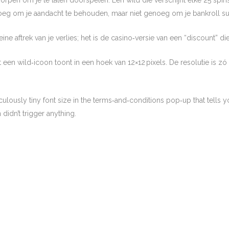
tworpen om je te laten doorspelen. Een wild die verschijnt elke 25 spi
enoeg om je aandacht te behouden, maar niet genoeg om je bankroll sub
leine aftrek van je verlies; het is de casino‑versie van een “discount” di
een wild‑icoon toont in een hoek van 12×12 pixels. De resolutie is zó k
ulously tiny font size in the terms‑and‑conditions pop‑up that tells y
 didn’t trigger anything.