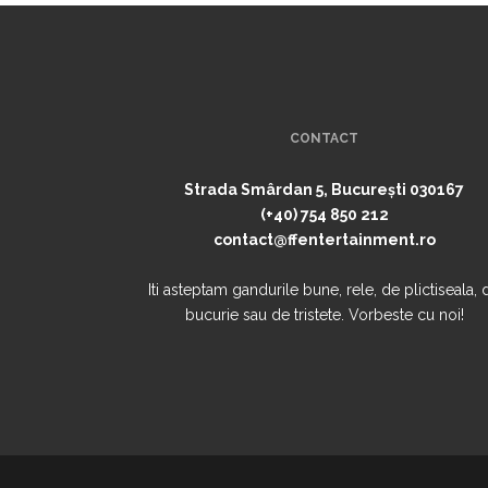
CONTACT
Strada Smârdan 5, București 030167
(+40) 754 850 212
contact@ffentertainment.ro
Iti asteptam gandurile bune, rele, de plictiseala, 
bucurie sau de tristete. Vorbeste cu noi!