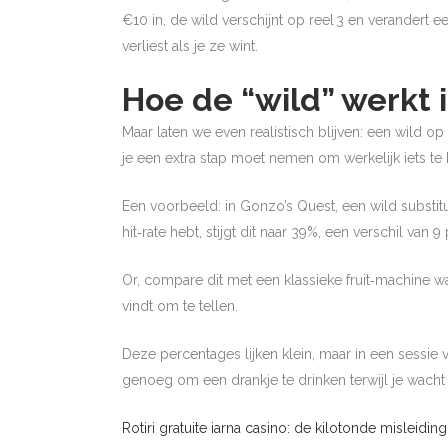
€10 in, de wild verschijnt op reel 3 en verandert e
verliest als je ze wint.
Hoe de “wild” werkt i
Maar laten we even realistisch blijven: een wild op
je een extra stap moet nemen om werkelijk iets te k
Een voorbeeld: in Gonzo’s Quest, een wild substitue
hit‑rate hebt, stijgt dit naar 39%, een verschil va
Or, compare dit met een klassieke fruit‑machine wa
vindt om te tellen.
Deze percentages lijken klein, maar in een sessie 
genoeg om een drankje te drinken terwijl je wacht
Rotiri gratuite iarna casino: de kilotonde misleiding