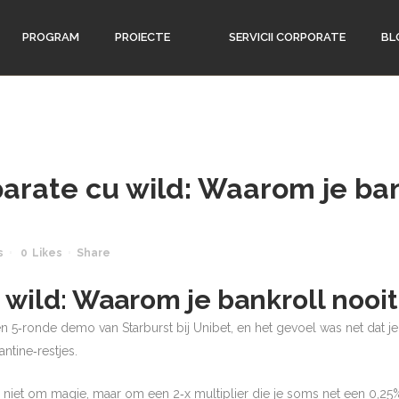
PROGRAM
PROIECTE
SERVICII CORPORATE
BL
parate cu wild: Waarom je ban
s
0
Likes
Share
u wild: Waarom je bankroll nooit
een 5‑ronde demo van Starburst bij Unibet, en het gevoel was net dat j
antine‑restjes.
iet om magie, maar om een 2‑x multiplier die je soms net een 0,25% ka