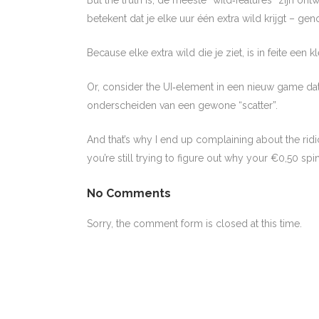
But the truth is, de meeste “wild‑features” zijn on
betekent dat je elke uur één extra wild krijgt – g
Because elke extra wild die je ziet, is in feite een k
Or, consider the UI‑element in een nieuw game dat 
onderscheiden van een gewone “scatter”.
And that’s why I end up complaining about the ridic
you’re still trying to figure out why your €0,50 spin
No Comments
Sorry, the comment form is closed at this time.