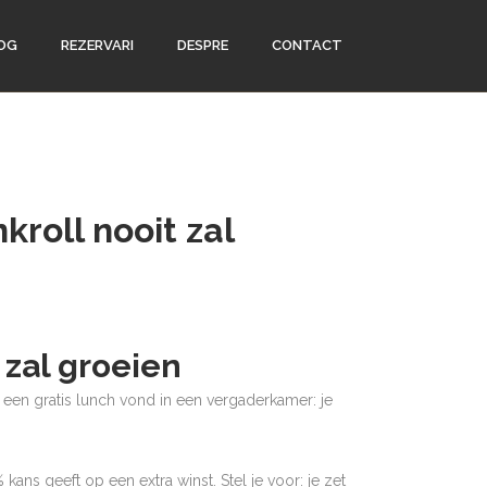
OG
REZERVARI
DESPRE
CONTACT
kroll nooit zal
 zal groeien
e een gratis lunch vond in een vergaderkamer: je
ns geeft op een extra winst. Stel je voor: je zet