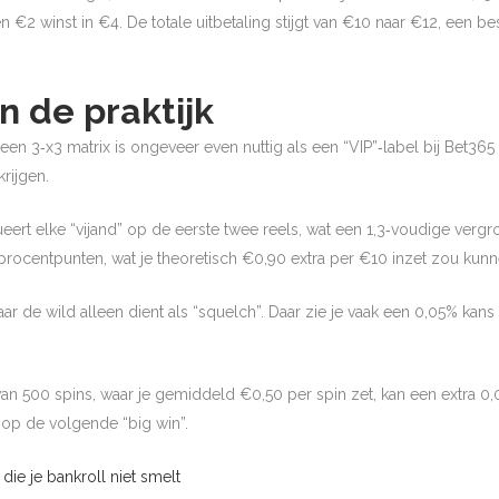
en €2 winst in €4. De totale uitbetaling stijgt van €10 naar €12, een b
n de praktijk
 een 3‑x3 matrix is ongeveer even nuttig als een “VIP”‑label bij Bet365 
rijgen.
ert elke “vijand” op de eerste twee reels, wat een 1,3‑voudige vergrot
n 9 procentpunten, wat je theoretisch €0,90 extra per €10 inzet zou kun
ar de wild alleen dient als “squelch”. Daar zie je vaak een 0,05% kans
van 500 spins, waar je gemiddeld €0,50 per spin zet, kan een extra 0,
 op de volgende “big win”.
 die je bankroll niet smelt