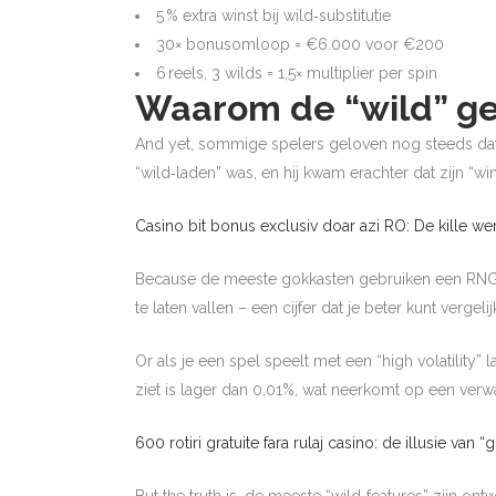
5 % extra winst bij wild‑substitutie
30× bonusomloop = €6.000 voor €200
6 reels, 3 wilds = 1,5× multiplier per spin
Waarom de “wild” g
And yet, sommige spelers geloven nog steeds dat e
“wild‑laden” was, en hij kwam erachter dat zijn “w
Casino bit bonus exclusiv doar azi RO: De kille we
Because de meeste gokkasten gebruiken een RNG‑gen
te laten vallen – een cijfer dat je beter kunt verge
Or als je een spel speelt met een “high volatility
ziet is lager dan 0,01%, wat neerkomt op een verw
600 rotiri gratuite fara rulaj casino: de illusie van 