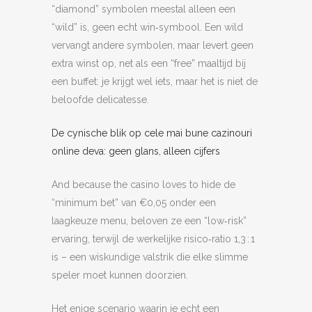
“diamond” symbolen meestal alleen een
“wild” is, geen echt win‑symbool. Een wild
vervangt andere symbolen, maar levert geen
extra winst op, net als een “free” maaltijd bij
een buffet: je krijgt wel iets, maar het is niet de
beloofde delicatesse.
De cynische blik op cele mai bune cazinouri
online deva: geen glans, alleen cijfers
And because the casino loves to hide de
“minimum bet” van €0,05 onder een
laagkeuze menu, beloven ze een “low‑risk”
ervaring, terwijl de werkelijke risico‑ratio 1,3 : 1
is – een wiskundige valstrik die elke slimme
speler moet kunnen doorzien.
Het enige scenario waarin je echt een