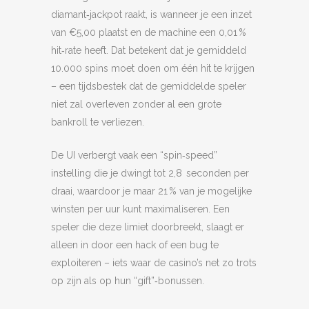
diamant‑jackpot raakt, is wanneer je een inzet
van €5,00 plaatst en de machine een 0,01 %
hit‑rate heeft. Dat betekent dat je gemiddeld
10.000 spins moet doen om één hit te krijgen
– een tijdsbestek dat de gemiddelde speler
niet zal overleven zonder al een grote
bankroll te verliezen.
De UI verbergt vaak een “spin‑speed”
instelling die je dwingt tot 2,8 seconden per
draai, waardoor je maar 21 % van je mogelijke
winsten per uur kunt maximaliseren. Een
speler die deze limiet doorbreekt, slaagt er
alleen in door een hack of een bug te
exploiteren – iets waar de casino’s net zo trots
op zijn als op hun “gift”‑bonussen.