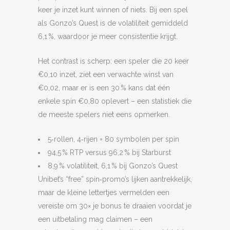
keer je inzet kunt winnen of niets. Bij een spel
als Gonzo’s Quest is de volatiliteit gemiddeld
6,1 %, waardoor je meer consistentie krijgt.
Het contrast is scherp: een speler die 20 keer
€0,10 inzet, ziet een verwachte winst van
€0,02, maar er is een 30 % kans dat één
enkele spin €0,80 oplevert – een statistiek die
de meeste spelers niet eens opmerken.
5‑rollen, 4‑rijen = 80 symbolen per spin
94,5 % RTP versus 96,2 % bij Starburst
8,9 % volatiliteit, 6,1 % bij Gonzo’s Quest
Unibet’s “free” spin‑promo’s lijken aantrekkelijk,
maar de kleine lettertjes vermelden een
vereiste om 30× je bonus te draaien voordat je
een uitbetaling mag claimen – een