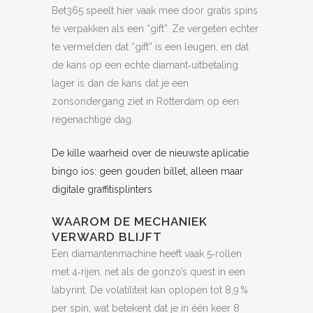
Bet365 speelt hier vaak mee door gratis spins
te verpakken als een “gift”. Ze vergeten echter
te vermelden dat “gift” is een leugen, en dat
de kans op een echte diamant‑uitbetaling
lager is dan de kans dat je een
zonsondergang ziet in Rotterdam op een
regenachtige dag.
De kille waarheid over de nieuwste aplicatie
bingo ios: geen gouden billet, alleen maar
digitale graffitisplinters
WAAROM DE MECHANIEK
VERWARD BLIJFT
Een diamantenmachine heeft vaak 5‑rollen
met 4‑rijen, net als de gonzo’s quest in een
labyrint. De volatiliteit kan oplopen tot 8,9 %
per spin, wat betekent dat je in één keer 8