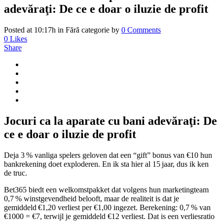
adevăraţi: De ce e doar o iluzie de profit
Posted at 10:17h
in Fără categorie
by
0 Comments
0
Likes
Share
Jocuri ca la aparate cu bani adevăraţi: De
ce e doar o iluzie de profit
Deja 3 % vanliga spelers geloven dat een “gift” bonus van €10 hun
bankrekening doet exploderen. En ik sta hier al 15 jaar, dus ik ken
de truc.
Bet365 biedt een welkomstpakket dat volgens hun marketingteam
0,7 % winstgevendheid belooft, maar de realiteit is dat je
gemiddeld €1,20 verliest per €1,00 ingezet. Berekening: 0,7 % van
€1000 = €7, terwijl je gemiddeld €12 verliest. Dat is een verliesratio