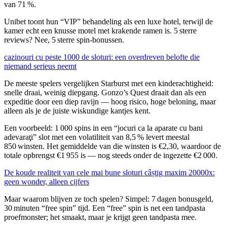
van 71 %.
Unibet toont hun “VIP” behandeling als een luxe hotel, terwijl de
kamer echt een knusse motel met krakende ramen is. 5 sterre
reviews? Nee, 5 sterre spin‑bonussen.
cazinouri cu peste 1000 de sloturi: een overdreven belofte die
niemand serieus neemt
De meeste spelers vergelijken Starburst met een kinderachtigheid:
snelle draai, weinig diepgang. Gonzo’s Quest draait dan als een
expeditie door een diep ravijn — hoog risico, hoge beloning, maar
alleen als je de juiste wiskundige kantjes kent.
Een voorbeeld: 1 000 spins in een “jocuri ca la aparate cu bani
adevaraţi” slot met een volatiliteit van 8,5 % levert meestal
850 winsten. Het gemiddelde van die winsten is €2,30, waardoor de
totale opbrengst €1 955 is — nog steeds onder de ingezette €2 000.
De koude realiteit van cele mai bune sloturi câștig maxim 20000x:
geen wonder, alleen cijfers
Maar waarom blijven ze toch spelen? Simpel: 7 dagen bonusgeld,
30 minuten “free spin” tijd. Een “free” spin is net een tandpasta
proefmonster; het smaakt, maar je krijgt geen tandpasta mee.