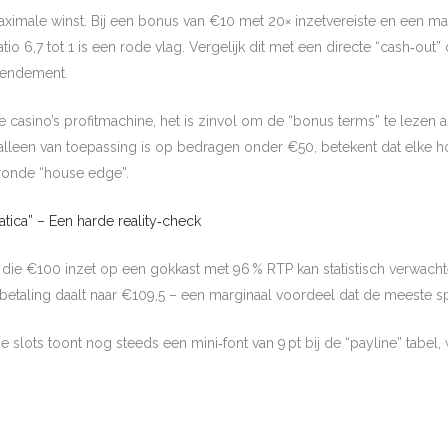
 maximale winst. Bij een bonus van €10 met 20× inzetvereiste en een 
tio 6,7 tot 1 is een rode vlag. Vergelijk dit met een directe “cash‑out” 
 rendement.
 the casino’s profitmachine, het is zinvol om de “bonus terms” te lezen 
alleen van toepassing is op bedragen onder €50, betekent dat elke h
 ronde “house edge”.
atica” – Een harde reality‑check
ler die €100 inzet op een gokkast met 96 % RTP kan statistisch verwac
gbetaling daalt naar €109,5 – een marginaal voordeel dat de meeste sp
slots toont nog steeds een mini‑font van 9 pt bij de “payline” tabel,