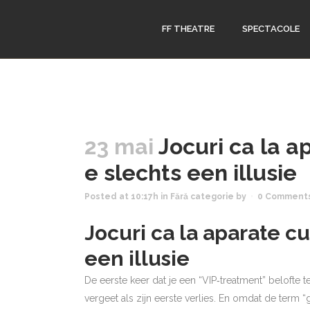
FF THEATRE
SPECTACOLE
23 mai
Jocuri ca la a
e slechts een illusie
Posted at 10:17h
in Fără categorie
by
0 Comment
Jocuri ca la aparate cu
een illusie
De eerste keer dat je een “VIP‑treatment” belofte
vergeet als zijn eerste verlies. En omdat de term “g