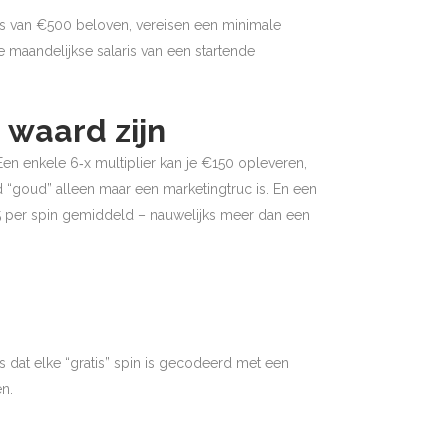
onus van €500 beloven, vereisen een minimale
maandelijkse salaris van een startende
 waard zijn
en enkele 6‑x multiplier kan je €150 opleveren,
nd “goud” alleen maar een marketingtruc is. En een
45 per spin gemiddeld – nauwelijks meer dan een
s dat elke “gratis” spin is gecodeerd met een
en.