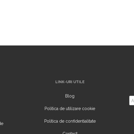
LINK-URI UTILE
Blog
Politica de utilizare cookie
Politica de confidentialitate
de
Contact