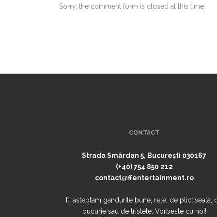
Sorry, the comment form is closed at this time.
CONTACT
Strada Smârdan 5, București 030167
(+40) 754 850 212
contact@ffentertainment.ro
Iti asteptam gandurile bune, rele, de plictiseala, 
bucurie sau de tristete. Vorbeste cu noi!