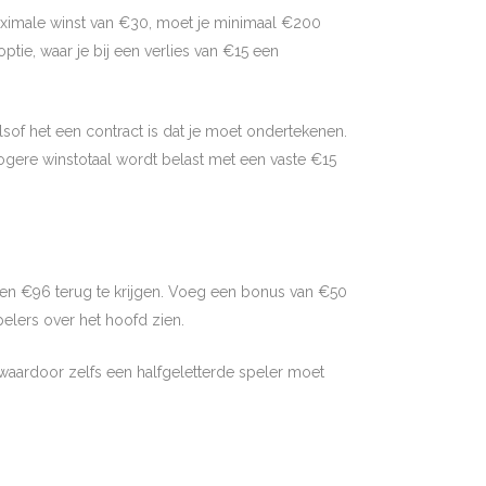
maximale winst van €30, moet je minimaal €200
optie, waar je bij een verlies van €15 een
alsof het een contract is dat je moet ondertekenen.
ogere winstotaal wordt belast met een vaste €15
hten €96 terug te krijgen. Voeg een bonus van €50
elers over het hoofd zien.
 waardoor zelfs een halfgeletterde speler moet