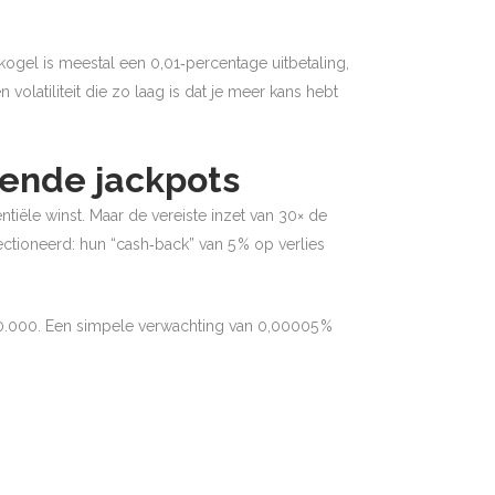
de kogel is meestal een 0,01‑percentage uitbetaling,
 volatiliteit die zo laag is dat je meer kans hebt
mende jackpots
tiële winst. Maar de vereiste inzet van 30× de
ctioneerd: hun “cash‑back” van 5 % op verlies
000.000. Een simpele verwachting van 0,00005 %