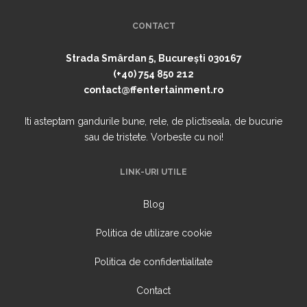
CONTACT
Strada Smârdan 5, București 030167
(+40) 754 850 212
contact@ffentertainment.ro
Iti asteptam gandurile bune, rele, de plictiseala, de bucurie
sau de tristete. Vorbeste cu noi!
LINK-URI UTILE
Blog
Politica de utilizare cookie
Politica de confidentialitate
Contact