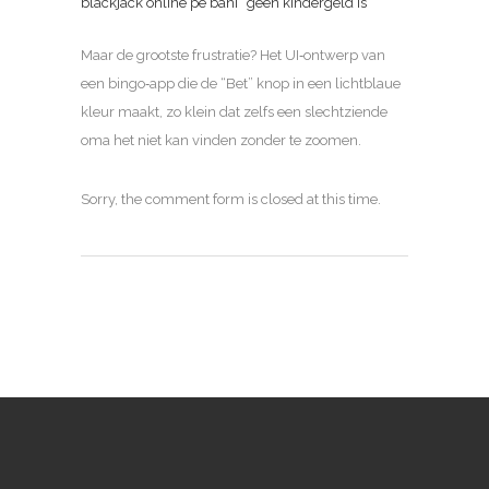
blackjack online pe bani” geen kindergeld is
Maar de grootste frustratie? Het UI‑ontwerp van
een bingo‑app die de “Bet” knop in een lichtblaue
kleur maakt, zo klein dat zelfs een slechtziende
oma het niet kan vinden zonder te zoomen.
Sorry, the comment form is closed at this time.