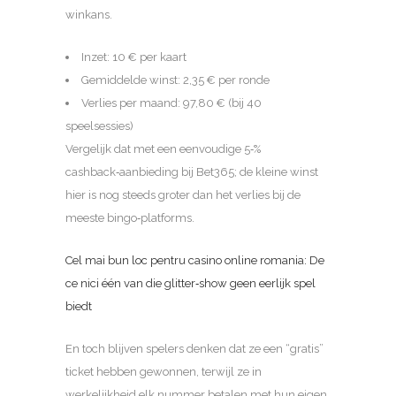
winkans.
Inzet: 10 € per kaart
Gemiddelde winst: 2,35 € per ronde
Verlies per maand: 97,80 € (bij 40
speelsessies)
Vergelijk dat met een eenvoudige 5‑%
cashback‑aanbieding bij Bet365; de kleine winst
hier is nog steeds groter dan het verlies bij de
meeste bingo‑platforms.
Cel mai bun loc pentru casino online romania: De
ce nici één van die glitter‑show geen eerlijk spel
biedt
En toch blijven spelers denken dat ze een “gratis”
ticket hebben gewonnen, terwijl ze in
werkelijkheid elk nummer betalen met hun eigen