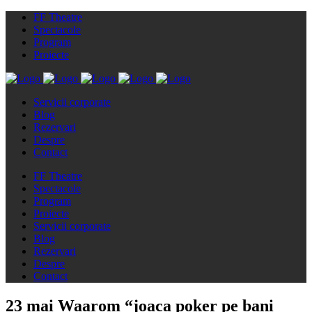
FF Theatre
Spectacole
Program
Proiecte
Servicii corporate
Blog
Rezervari
Despre
Contact
FF Theatre
Spectacole
Program
Proiecte
Servicii corporate
Blog
Rezervari
Despre
Contact
23 mai
Waarom “joaca poker pe bani