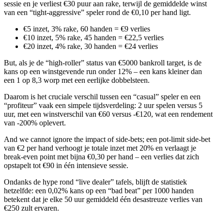
sessie en je verliest €30 puur aan rake, terwijl de gemiddelde winst
van een “tight‑aggressive” speler rond de €0,10 per hand ligt.
€5 inzet, 3% rake, 60 handen = €9 verlies
€10 inzet, 5% rake, 45 handen = €22,5 verlies
€20 inzet, 4% rake, 30 handen = €24 verlies
But, als je de “high‑roller” status van €5000 bankroll target, is de
kans op een winstgevende run onder 12% – een kans kleiner dan
een 1 op 8,3 worp met een eerlijke dobbelsteen.
Daarom is het cruciale verschil tussen een “casual” speler en een
“profiteur” vaak een simpele tijdsverdeling: 2 uur spelen versus 5
uur, met een winstverschil van €60 versus -€120, wat een rendement
van -200% oplevert.
And we cannot ignore the impact of side‑bets; een pot‑limit side‑bet
van €2 per hand verhoogt je totale inzet met 20% en verlaagt je
break-even point met bijna €0,30 per hand – een verlies dat zich
opstapelt tot €90 in één intensieve sessie.
Ondanks de hype rond “live dealer” tafels, blijft de statistiek
hetzelfde: een 0,02% kans op een “bad beat” per 1000 handen
betekent dat je elke 50 uur gemiddeld één desastreuze verlies van
€250 zult ervaren.