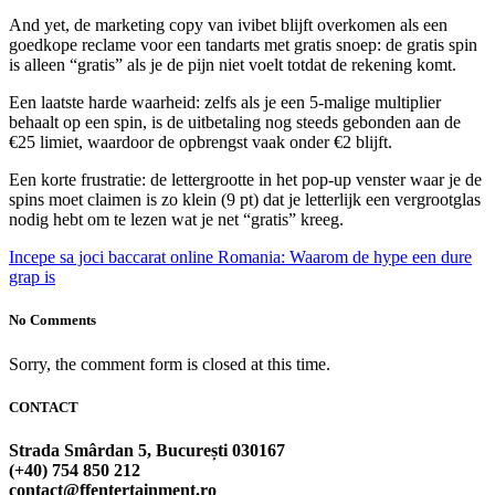
And yet, de marketing copy van ivibet blijft overkomen als een
goedkope reclame voor een tandarts met gratis snoep: de gratis spin
is alleen “gratis” als je de pijn niet voelt totdat de rekening komt.
Een laatste harde waarheid: zelfs als je een 5‑malige multiplier
behaalt op een spin, is de uitbetaling nog steeds gebonden aan de
€25 limiet, waardoor de opbrengst vaak onder €2 blijft.
Een korte frustratie: de lettergrootte in het pop‑up venster waar je de
spins moet claimen is zo klein (9 pt) dat je letterlijk een vergrootglas
nodig hebt om te lezen wat je net “gratis” kreeg.
Incepe sa joci baccarat online Romania: Waarom de hype een dure
grap is
No Comments
Sorry, the comment form is closed at this time.
CONTACT
Strada Smârdan 5, București 030167
(+40) 754 850 212
contact@ffentertainment.ro