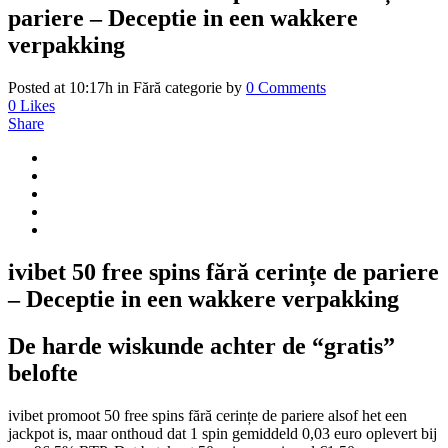
pariere – Deceptie in een wakkere
verpakking
Posted at 10:17h
in Fără categorie
by
0 Comments
0
Likes
Share
ivibet 50 free spins fără cerințe de pariere
– Deceptie in een wakkere verpakking
De harde wiskunde achter de “gratis”
belofte
ivibet promoot 50 free spins fără cerințe de pariere alsof het een
jackpot is, maar onthoud dat 1 spin gemiddeld 0,03 euro oplevert bij