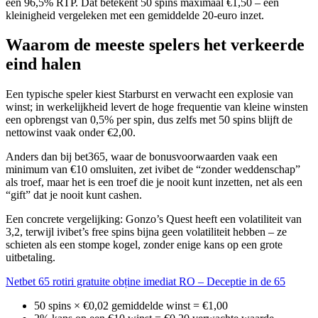
een 96,5% RTP. Dat betekent 50 spins maximaal €1,50 – een
kleinigheid vergeleken met een gemiddelde 20‑euro inzet.
Waarom de meeste spelers het verkeerde
eind halen
Een typische speler kiest Starburst en verwacht een explosie van
winst; in werkelijkheid levert de hoge frequentie van kleine winsten
een opbrengst van 0,5% per spin, dus zelfs met 50 spins blijft de
nettowinst vaak onder €2,00.
Anders dan bij bet365, waar de bonusvoorwaarden vaak een
minimum van €10 omsluiten, zet ivibet de “zonder weddenschap”
als troef, maar het is een troef die je nooit kunt inzetten, net als een
“gift” dat je nooit kunt cashen.
Een concrete vergelijking: Gonzo’s Quest heeft een volatiliteit van
3,2, terwijl ivibet’s free spins bijna geen volatiliteit hebben – ze
schieten als een stompe kogel, zonder enige kans op een grote
uitbetaling.
Netbet 65 rotiri gratuite obține imediat RO – Deceptie in de 65
50 spins × €0,02 gemiddelde winst = €1,00