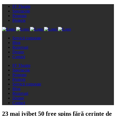
FF Theatre
Spectacole
Program
Proiecte
Servicii corporate
Blog
Rezervari
Despre
Contact
FF Theatre
Spectacole
Program
Proiecte
Servicii corporate
Blog
Rezervari
Despre
Contact
23 mai
ivibet 50 free spins fără cerințe de