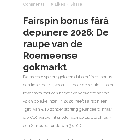
Comments
0
Likes
Share
Fairspin bonus fără
depunere 2026: De
raupe van de
Roemeense
gokmarkt
De meeste spelers geloven dat een “free” bonus
een ticket naar rijkdom is, maar de realiteit is een
rekensom met een negatieve verwachting van
-2,3 % op elke inzet. In 2026 heeft Fairspin een
“gift” van €10 zonder storting gelanceerd, maar
die €10 verdwijnt sneller dan de laatste chips in
een Starburst‑ronde van 3 x10 €.