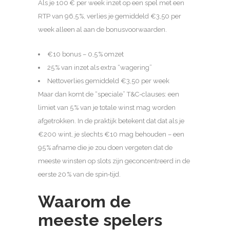
Als je 100 € per week inzet op een spel met een
RTP van 96,5 %, verlies je gemiddeld €3,50 per
week alleen al aan de bonusvoorwaarden.
€10 bonus – 0,5 % omzet
25 % van inzet als extra “wagering”
Nettoverlies gemiddeld €3,50 per week
Maar dan komt de “speciale” T&C-clauses: een
limiet van 5 % van je totale winst mag worden
afgetrokken. In de praktijk betekent dat dat als je
€200 wint, je slechts €10 mag behouden – een
95 % afname die je zou doen vergeten dat de
meeste winsten op slots zijn geconcentreerd in de
eerste 20 % van de spin‑tijd.
Waarom de
meeste spelers