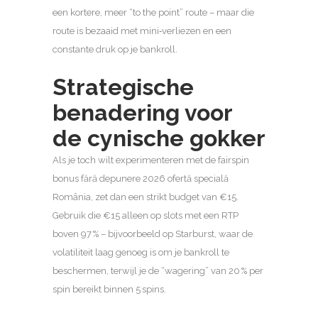
een kortere, meer “to the point” route – maar die
route is bezaaid met mini‑verliezen en een
constante druk op je bankroll.
Strategische
benadering voor
de cynische gokker
Als je toch wilt experimenteren met de fairspin
bonus fără depunere 2026 ofertă specială
România, zet dan een strikt budget van €15.
Gebruik die €15 alleen op slots met een RTP
boven 97 % – bijvoorbeeld op Starburst, waar de
volatiliteit laag genoeg is om je bankroll te
beschermen, terwijl je de “wagering” van 20 % per
spin bereikt binnen 5 spins.