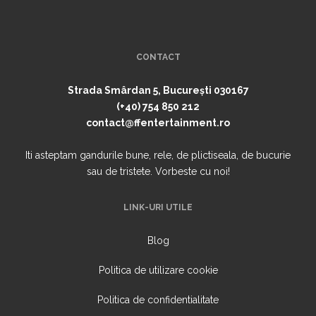
CONTACT
Strada Smârdan 5, București 030167
(+40) 754 850 212
contact@ffentertainment.ro
Iti asteptam gandurile bune, rele, de plictiseala, de bucurie
sau de tristete. Vorbeste cu noi!
LINK-URI UTILE
Blog
Politica de utilizare cookie
Politica de confidentialitate