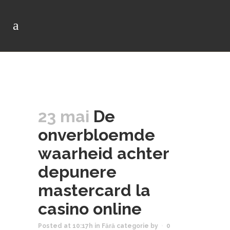
23 mai
De
onverbloemde
waarheid achter
depunere
mastercard la
casino online
Posted at 10:17h
in Fără categorie
by
0