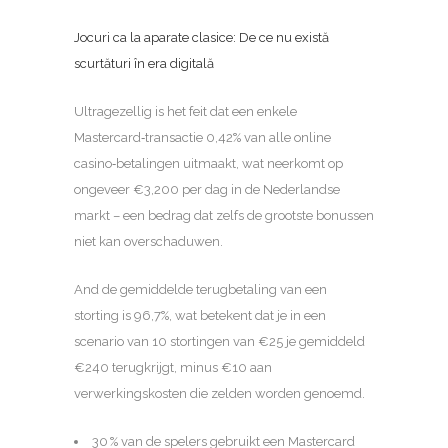
Jocuri ca la aparate clasice: De ce nu există
scurtături în era digitală
Ultragezellig is het feit dat een enkele
Mastercard‑transactie 0,42% van alle online
casino‑betalingen uitmaakt, wat neerkomt op
ongeveer €3,200 per dag in de Nederlandse
markt – een bedrag dat zelfs de grootste bonussen
niet kan overschaduwen.
And de gemiddelde terugbetaling van een
storting is 96,7%, wat betekent dat je in een
scenario van 10 stortingen van €25 je gemiddeld
€240 terugkrijgt, minus €10 aan
verwerkingskosten die zelden worden genoemd.
30 % van de spelers gebruikt een Mastercard