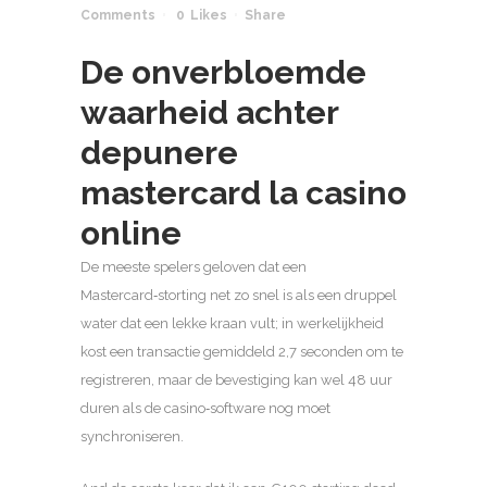
Comments
0
Likes
Share
De onverbloemde
waarheid achter
depunere
mastercard la casino
online
De meeste spelers geloven dat een
Mastercard‑storting net zo snel is als een druppel
water dat een lekke kraan vult; in werkelijkheid
kost een transactie gemiddeld 2,7 seconden om te
registreren, maar de bevestiging kan wel 48 uur
duren als de casino‑software nog moet
synchroniseren.