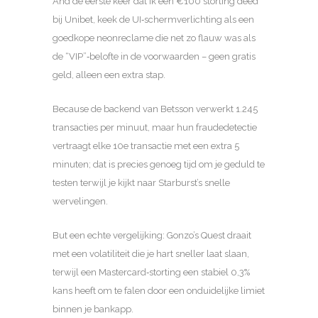
And de eerste keer dat ik een €100 storting deed
bij Unibet, keek de UI‑schermverlichting als een
goedkope neonreclame die net zo flauw was als
de “VIP”‑belofte in de voorwaarden – geen gratis
geld, alleen een extra stap.
Because de backend van Betsson verwerkt 1.245
transacties per minuut, maar hun fraudedetectie
vertraagt elke 10e transactie met een extra 5
minuten; dat is precies genoeg tijd om je geduld te
testen terwijl je kijkt naar Starburst’s snelle
wervelingen.
But een echte vergelijking: Gonzo’s Quest draait
met een volatiliteit die je hart sneller laat slaan,
terwijl een Mastercard‑storting een stabiel 0,3%
kans heeft om te falen door een onduidelijke limiet
binnen je bankapp.