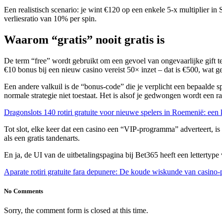
Een realistisch scenario: je wint €120 op een enkele 5‑x multiplier in 
verliesratio van 10% per spin.
Waarom “gratis” nooit gratis is
De term “free” wordt gebruikt om een gevoel van ongevaarlijke gift t
€10 bonus bij een nieuw casino vereist 50× inzet – dat is €500, wat g
Een andere valkuil is de “bonus‑code” die je verplicht een bepaalde spe
normale strategie niet toestaat. Het is alsof je gedwongen wordt een 
Dragonslots 140 rotiri gratuite voor nieuwe spelers in Roemenië: een 
Tot slot, elke keer dat een casino een “VIP‑programma” adverteert, is h
als een gratis tandenarts.
En ja, de UI van de uitbetalingspagina bij Bet365 heeft een lettertype v
Aparate rotiri gratuite fara depunere: De koude wiskunde van casino‑
No Comments
Sorry, the comment form is closed at this time.