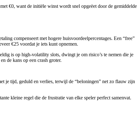
gt met €0, want de initiële winst wordt snel opgeëet door de gemiddelde
betaling compenseert met hogere huisvoordeelpercentages. Een “free”
geveer €25 voordat je iets kunt opnemen.
dig is op high‑volatility slots, dwingt je om risico’s te nemen die je
 en de kans op een crash groter.
 je tijd, geduld en verlies, terwijl de “beloningen” net zo flauw zijn
tante kleine regel die de frustratie van elke speler perfect samenvat.