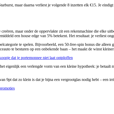
Starburst, maar daarna verliest je volgende 8 inzetten elk €15. Je eindi
e creëren, maar onder de oppervlakte zit een rekenmachine die elke uit
emiddeld een house edge van 5% betekent. Het resultaat: je verliest on
lcategorie te spelen. Bijvoorbeeld, een 50‑free‑spin bonus die alleen gel
raceauto te besturen op een onbekende baan – het maakt de winst kleiner
koopje dat je portemonnee niet laat ontploffen
et eigenlijk een verlengde vorm van een kleine hypotheek: je betaalt met
an 9pt dat zo klein is dat je bijna een vergrootglas nodig hebt – een irri
promoties