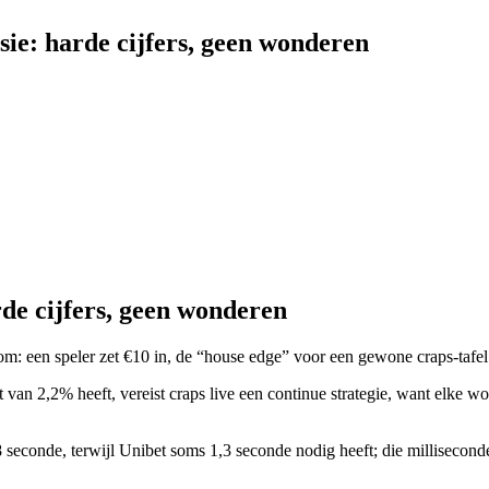
sie: harde cijfers, geen wonderen
rde cijfers, geen wonderen
nsom: een speler zet €10 in, de “house edge” voor een gewone craps‑tafe
 van 2,2% heeft, vereist craps live een continue strategie, want elke w
 seconde, terwijl Unibet soms 1,3 seconde nodig heeft; die millisecon