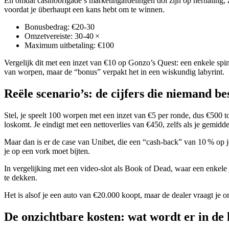
En omdat casinobrigade’s marketingafdelingen dol zijn op herhaling, zi
voordat je überhaupt een kans hebt om te winnen.
Bonusbedrag: €20‑30
Omzetvereiste: 30‑40 ×
Maximum uitbetaling: €100
Vergelijk dit met een inzet van €10 op Gonzo’s Quest: een enkele spin
van worpen, maar de “bonus” verpakt het in een wiskundig labyrint.
Reële scenario’s: de cijfers die niemand b
Stel, je speelt 100 worpen met een inzet van €5 per ronde, dus €500 t
loskomt. Je eindigt met een nettoverlies van €450, zelfs als je gemidd
Maar dan is er de case van Unibet, die een “cash‑back” van 10 % op je v
je op een vork moet bijten.
In vergelijking met een video‑slot als Book of Dead, waar een enkele
te dekken.
Het is alsof je een auto van €20.000 koopt, maar de dealer vraagt je om 
De onzichtbare kosten: wat wordt er in de 