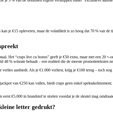
e je 3 % van de bonussen ergens verstoppen onder “exclusieve aanbieding
 kan je €15 opleveren, maar de volatiliteit is zo hoog dat 70 % van de t
espreekt
otaal. Het “craps live cu bonus” geeft je €50 extra, maar met een 20 ×‑
eld 48 % winrate behaalt – een realiteit die de meeste promotieteksten n
erlies aanbiedt. Als je €1.000 verliest, krijg je €100 terug – toch nog b
 jackpot van €250 kan vallen, biedt craps geen enkel spektakelmoment;
eerst €5.000 in brandstof te storten voordat je de sleutel mag omdraaien.
kleine letter gedrukt?