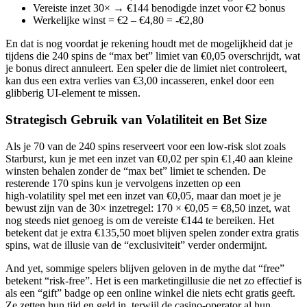
Vereiste inzet 30× → €144 benodigde inzet voor €2 bonus
Werkelijke winst = €2 – €4,80 = -€2,80
En dat is nog voordat je rekening houdt met de mogelijkheid dat je
tijdens die 240 spins de “max bet” limiet van €0,05 overschrijdt, wat
je bonus direct annuleert. Een speler die de limiet niet controleert,
kan dus een extra verlies van €3,00 incasseren, enkel door een
glibberig UI‑element te missen.
Strategisch Gebruik van Volatiliteit en Bet Size
Als je 70 van de 240 spins reserveert voor een low‑risk slot zoals
Starburst, kun je met een inzet van €0,02 per spin €1,40 aan kleine
winsten behalen zonder de “max bet” limiet te schenden. De
resterende 170 spins kun je vervolgens inzetten op een
high‑volatility spel met een inzet van €0,05, maar dan moet je je
bewust zijn van de 30× inzetregel: 170 × €0,05 = €8,50 inzet, wat
nog steeds niet genoeg is om de vereiste €144 te bereiken. Het
betekent dat je extra €135,50 moet blijven spelen zonder extra gratis
spins, wat de illusie van de “exclusiviteit” verder ondermijnt.
And yet, sommige spelers blijven geloven in de mythe dat “free”
betekent “risk‑free”. Het is een marketingillusie die net zo effectief is
als een “gift” badge op een online winkel die niets echt gratis geeft.
Ze zetten hun tijd en geld in, terwijl de casino‑operator al hun