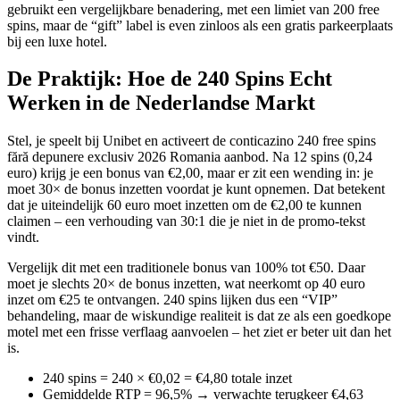
gebruikt een vergelijkbare benadering, met een limiet van 200 free
spins, maar de “gift” label is even zinloos als een gratis parkeerplaats
bij een luxe hotel.
De Praktijk: Hoe de 240 Spins Echt
Werken in de Nederlandse Markt
Stel, je speelt bij Unibet en activeert de conticazino 240 free spins
fără depunere exclusiv 2026 Romania aanbod. Na 12 spins (0,24
euro) krijg je een bonus van €2,00, maar er zit een wending in: je
moet 30× de bonus inzetten voordat je kunt opnemen. Dat betekent
dat je uiteindelijk 60 euro moet inzetten om de €2,00 te kunnen
claimen – een verhouding van 30:1 die je niet in de promo‑tekst
vindt.
Vergelijk dit met een traditionele bonus van 100% tot €50. Daar
moet je slechts 20× de bonus inzetten, wat neerkomt op 40 euro
inzet om €25 te ontvangen. 240 spins lijken dus een “VIP”
behandeling, maar de wiskundige realiteit is dat ze als een goedkope
motel met een frisse verflaag aanvoelen – het ziet er beter uit dan het
is.
240 spins = 240 × €0,02 = €4,80 totale inzet
Gemiddelde RTP = 96,5% → verwachte terugkeer €4,63