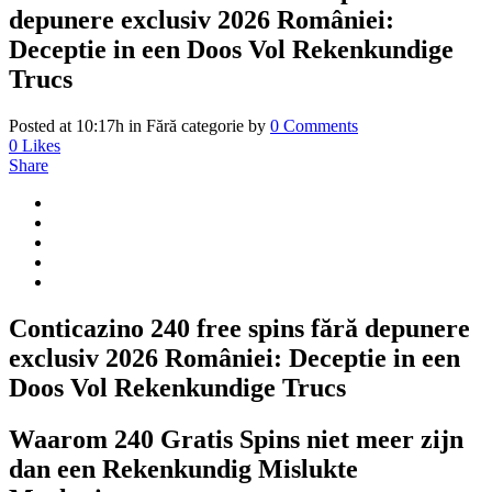
depunere exclusiv 2026 României:
Deceptie in een Doos Vol Rekenkundige
Trucs
Posted at 10:17h
in Fără categorie
by
0 Comments
0
Likes
Share
Conticazino 240 free spins fără depunere
exclusiv 2026 României: Deceptie in een
Doos Vol Rekenkundige Trucs
Waarom 240 Gratis Spins niet meer zijn
dan een Rekenkundig Mislukte