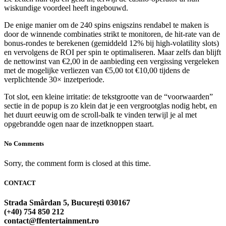
wiskundige voordeel heeft ingebouwd.
De enige manier om de 240 spins enigszins rendabel te maken is
door de winnende combinaties strikt te monitoren, de hit‑rate van de
bonus‑rondes te berekenen (gemiddeld 12% bij high‑volatility slots)
en vervolgens de ROI per spin te optimaliseren. Maar zelfs dan blijft
de nettowinst van €2,00 in de aanbieding een vergissing vergeleken
met de mogelijke verliezen van €5,00 tot €10,00 tijdens de
verplichtende 30× inzetperiode.
Tot slot, een kleine irritatie: de tekstgrootte van de “voorwaarden”
sectie in de popup is zo klein dat je een vergrootglas nodig hebt, en
het duurt eeuwig om de scroll‑balk te vinden terwijl je al met
opgebrandde ogen naar de inzetknoppen staart.
No Comments
Sorry, the comment form is closed at this time.
CONTACT
Strada Smârdan 5, București 030167
(+40) 754 850 212
contact@ffentertainment.ro