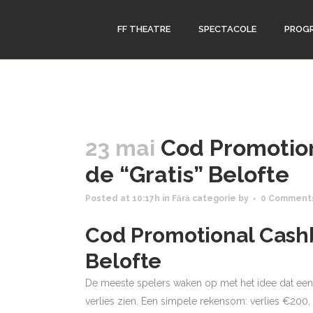
FF THEATRE
SPECTACOLE
PROG
23 mai
Cod Promotion
de “Gratis” Belofte
Posted at 10:17h
in Fără categorie
by
0 Comment
Cod Promotional Cashb
Belofte
De meeste spelers waken op met het idee dat een ca
verlies zien. Een simpele rekensom: verlies €200