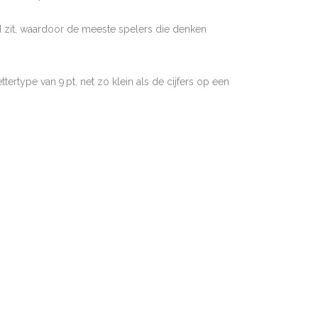
d zit, waardoor de meeste spelers die denken
ertype van 9 pt, net zo klein als de cijfers op een