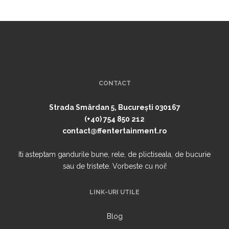
CONTACT
Strada Smârdan 5, București 030167
(+40) 754 850 212
contact@ffentertainment.ro
Iti asteptam gandurile bune, rele, de plictiseala, de bucurie
sau de tristete. Vorbeste cu noi!
LINK-URI UTILE
Blog