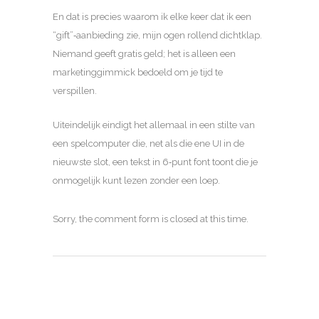
En dat is precies waarom ik elke keer dat ik een
“gift”‑aanbieding zie, mijn ogen rollend dichtklap.
Niemand geeft gratis geld; het is alleen een
marketinggimmick bedoeld om je tijd te
verspillen.
Uiteindelijk eindigt het allemaal in een stilte van
een spelcomputer die, net als die ene UI in de
nieuwste slot, een tekst in 6‑punt font toont die je
onmogelijk kunt lezen zonder een loep.
Sorry, the comment form is closed at this time.