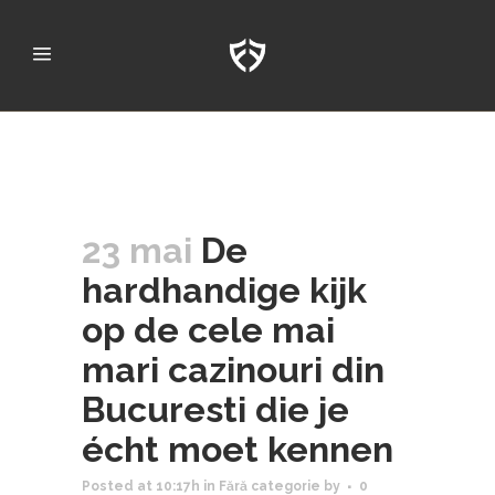
23 mai
De
hardhandige kijk
op de cele mai
mari cazinouri din
Bucuresti die je
écht moet kennen
Posted at 10:17h
in Fără categorie
by
0