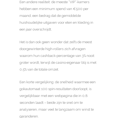
Een andere realiteit: de meeste “VIP”‑kamers
hebben een minimum spend van €500 per
maand, een bedrag dat de gemiddelde
huishoudelijke uitgaven voor eten en kleding in
een jaar overschrijdt.
Het is dan ook geen wonder dat zelfs de meest
doorgewinterde high‑rollers zich afvragen
waarom hun cashback‑percentage van 3% nooit
groter wordt, terwijl de casino‑eigenaar blij is met
0,5% van de totale omzet.
Een korte vergelijking: de snelheid waarmee een
gokautomaat 100 spin‑resultaten doorloopt, is
vergelijkbaar met een webpagina die in 0,8
seconden laadt – beide zijn te snel om te
analyseren, maar veel te langzaam om winst te
garanderen.