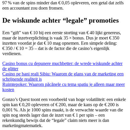
97 % van de spins minder dan € 0,05 opleveren, een getal dat zelfs
een accountant zou doen fronsen.
De wiskunde achter “legale” promoties
Een “gift” van € 10 bij een eerste storting van € 40 lijkt genereus,
maar de inzetverplichting is vaak 35 × bonus. Dus je moet € 350
inzetten voordat je dat € 10 mag opnemen. Een simpele deling:
€ 350 / € 10 = 35 – dat is de factor die de casino’s eigenlijk
verdienen.
Casino bonus cu depunere muchbetter: de wrede wiskunde achter
de glitter
Casino pe bani reali Sibiu: Waarom de glans van de marketing een
schrijnende realiteit is
Ruimtepoker: Waarom păcănele cu tema spatiu je alleen maar meer
kosten
Gonzo’s Quest toont een voorbeeld van hoge volatiliteit: een enkele
spin kan € 0,20 opleveren of € 200, maar de kans op de € 200 is
0,001 %. Als je 1000 spins maakt, is de verwachte waarde van die
spin nog steeds lager dan de inzet van € 1 per spin – een
rekenkundig bewijs dat de “legale” claim niets meer is dan
marketingmatematiek.