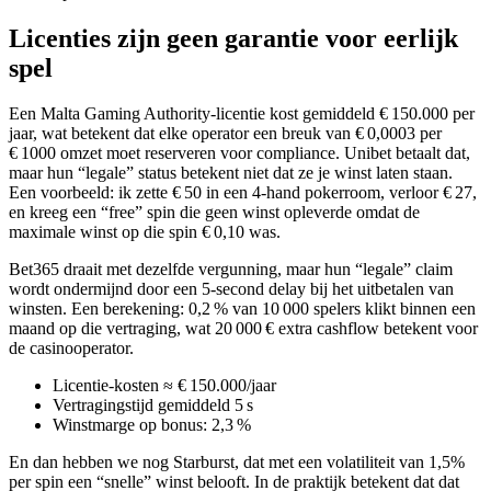
Licenties zijn geen garantie voor eerlijk
spel
Een Malta Gaming Authority‑licentie kost gemiddeld € 150.000 per
jaar, wat betekent dat elke operator een breuk van € 0,0003 per
€ 1000 omzet moet reserveren voor compliance. Unibet betaalt dat,
maar hun “legale” status betekent niet dat ze je winst laten staan.
Een voorbeeld: ik zette € 50 in een 4‑hand pokerroom, verloor € 27,
en kreeg een “free” spin die geen winst opleverde omdat de
maximale winst op die spin € 0,10 was.
Bet365 draait met dezelfde vergunning, maar hun “legale” claim
wordt ondermijnd door een 5‑second delay bij het uitbetalen van
winsten. Een berekening: 0,2 % van 10 000 spelers klikt binnen een
maand op die vertraging, wat 20 000 € extra cashflow betekent voor
de casinooperator.
Licentie‑kosten ≈ € 150.000/jaar
Vertragingstijd gemiddeld 5 s
Winstmarge op bonus: 2,3 %
En dan hebben we nog Starburst, dat met een volatiliteit van 1,5%
per spin een “snelle” winst belooft. In de praktijk betekent dat dat