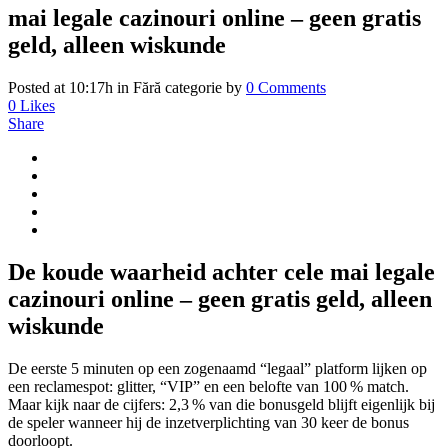
mai legale cazinouri online – geen gratis
geld, alleen wiskunde
Posted at 10:17h
in Fără categorie
by
0 Comments
0
Likes
Share
De koude waarheid achter cele mai legale
cazinouri online – geen gratis geld, alleen
wiskunde
De eerste 5 minuten op een zogenaamd “legaal” platform lijken op
een reclamespot: glitter, “VIP” en een belofte van 100 % match.
Maar kijk naar de cijfers: 2,3 % van die bonusgeld blijft eigenlijk bij
de speler wanneer hij de inzetverplichting van 30 keer de bonus
doorloopt.