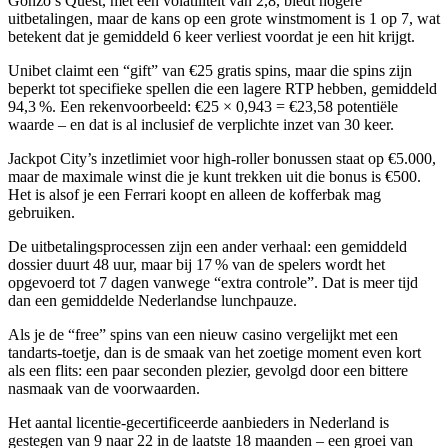
Gonzo’s Quest, met een volatiliteit van 2,8, biedt hogere
uitbetalingen, maar de kans op een grote winstmoment is 1 op 7, wat
betekent dat je gemiddeld 6 keer verliest voordat je een hit krijgt.
Unibet claimt een “gift” van €25 gratis spins, maar die spins zijn
beperkt tot specifieke spellen die een lagere RTP hebben, gemiddeld
94,3 %. Een rekenvoorbeeld: €25 × 0,943 = €23,58 potentiële
waarde – en dat is al inclusief de verplichte inzet van 30 keer.
Jackpot City’s inzetlimiet voor high‑roller bonussen staat op €5.000,
maar de maximale winst die je kunt trekken uit die bonus is €500.
Het is alsof je een Ferrari koopt en alleen de kofferbak mag
gebruiken.
De uitbetalingsprocessen zijn een ander verhaal: een gemiddeld
dossier duurt 48 uur, maar bij 17 % van de spelers wordt het
opgevoerd tot 7 dagen vanwege “extra controle”. Dat is meer tijd
dan een gemiddelde Nederlandse lunchpauze.
Als je de “free” spins van een nieuw casino vergelijkt met een
tandarts‑toetje, dan is de smaak van het zoetige moment even kort
als een flits: een paar seconden plezier, gevolgd door een bittere
nasmaak van de voorwaarden.
Het aantal licentie‑gecertificeerde aanbieders in Nederland is
gestegen van 9 naar 22 in de laatste 18 maanden – een groei van