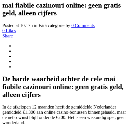
mai fiabile cazinouri online: geen gratis
geld, alleen cijfers
Posted at 10:17h
in Fără categorie
by
0 Comments
0
Likes
Share
De harde waarheid achter de cele mai
fiabile cazinouri online: geen gratis geld,
alleen cijfers
In de afgelopen 12 maanden heeft de gemiddelde Nederlander
gemiddeld €1.300 aan online casino‑bonussen binnengehaald, maar
de netto‑winst blijft onder de €200. Het is een wiskundig spel, geen
wonderland.