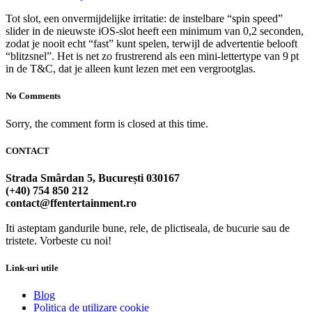
Tot slot, een onvermijdelijke irritatie: de instelbare “spin speed”
slider in de nieuwste iOS‑slot heeft een minimum van 0,2 seconden,
zodat je nooit echt “fast” kunt spelen, terwijl de advertentie belooft
“blitzsnel”. Het is net zo frustrerend als een mini‑lettertype van 9 pt
in de T&C, dat je alleen kunt lezen met een vergrootglas.
No Comments
Sorry, the comment form is closed at this time.
CONTACT
Strada Smârdan 5, București 030167
(+40) 754 850 212
contact@ffentertainment.ro
Iti asteptam gandurile bune, rele, de plictiseala, de bucurie sau de
tristete. Vorbeste cu noi!
Link-uri utile
Blog
Politica de utilizare cookie