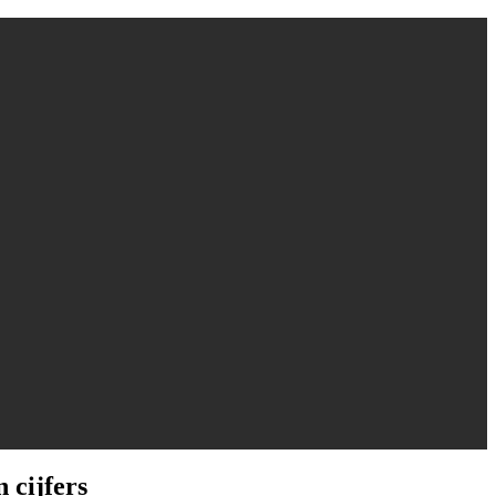
 cijfers