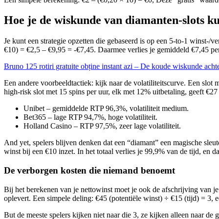
Hoe je de wiskunde van diamanten‑slots k
Je kunt een strategie opzetten die gebaseerd is op een 5‑to‑1 winst‑/
€10) = €2,5 – €9,95 = -€7,45. Daarmee verlies je gemiddeld €7,45 per €
Bruno 125 rotiri gratuite obține instant azi – De koude wiskunde acht
Een andere voorbeeldtactiek: kijk naar de volatiliteitscurve. Een slot 
high‑risk slot met 15 spins per uur, elk met 12% uitbetaling, geeft €27 
Unibet – gemiddelde RTP 96,3%, volatiliteit medium.
Bet365 – lage RTP 94,7%, hoge volatiliteit.
Holland Casino – RTP 97,5%, zeer lage volatiliteit.
And yet, spelers blijven denken dat een “diamant” een magische sleute
winst bij een €10 inzet. In het totaal verlies je 99,9% van de tijd, en
De verborgen kosten die niemand benoemt
Bij het berekenen van je nettowinst moet je ook de afschrijving van je
oplevert. Een simpele deling: €45 (potentiële winst) ÷ €15 (tijd) = 3
But de meeste spelers kijken niet naar die 3, ze kijken alleen naar de